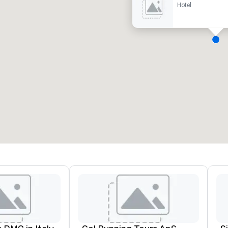
Hotel
eetingräume
:
Gästezimmer
:
7
220
esamte Meetingfläche
:
Größter Raum
:
2.000 sq ft
4.100 sq ft
Veranstaltungsort auswählen