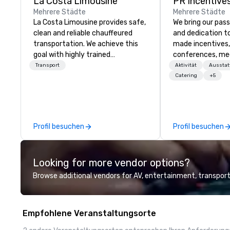
La Costa Limousine
PR Incentives
Mehrere Städte
Mehrere Städte
La Costa Limousine provides safe,
We bring our pass
clean and reliable chauffeured
and dedication to
transportation. We achieve this
made incentives,
goal with highly trained
conferences, me
chauffeurs, the newest vehicles
launches, and lux
Transport
Aktivität
Aussta
available and a commitment to
experiences for o
Catering
+5
Five Star service. The difference
in Italy, we invit
between La Costa Limousine and
more about us by
other companies can be explained
Company Profile 
using one word – quality. From our
contact us for a
Profil besuchen
Profil besuchen
perfectly maintained fleet of late
information or co
model luxury vehicles to the
opportunities.
highly experienced and
Looking for more vendor options?
professional team of chauffeurs
and support staff; you will know
Browse additional vendors for AV, entertainment, transport
quality when you travel with La
Costa Limousine.
Empfohlene Veranstaltungsorte