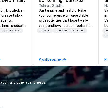
 DMC in Italy
Go! Running Tours ApS
Mehrere Städte
Me
ion, knowledge,
Sustainable and healthy: Make
SV
 create tailor-
your conference unforgettable
im
 events,
with activities that boost well-
Va
etings, product
being and lower carbon footprints.
bu
ury travel
Explore the world on the run with
an
ttung/Geschenke
Aktivität
Gebuchte Unterhaltung
Ak
ur Clients. Based
expert local running guides.
in
Lo
e you to discover
se
 viewing our
le
attached, and to
th
ny further
ex
Profil besuchen
Pr
llaboration
de
co
gr
Va
mi
ation, and other event needs.
fa
wa
in
de
me