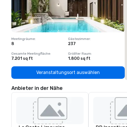
Meetingräume
:
Gästezimmer
:
M
8
237
1
Gesamte Meetingfläche
:
Größter Raum
:
G
7.201 sq ft
1.800 sq ft
1
Veranstaltungsort auswählen
Anbieter in der Nähe