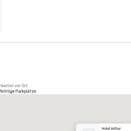
hkeiten vor Ort
lichtige Parkplätze
Promote your venue
uxushotel
Hotel Arthur