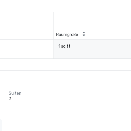
Raumgröße
1 sq ft
-
Suiten
3