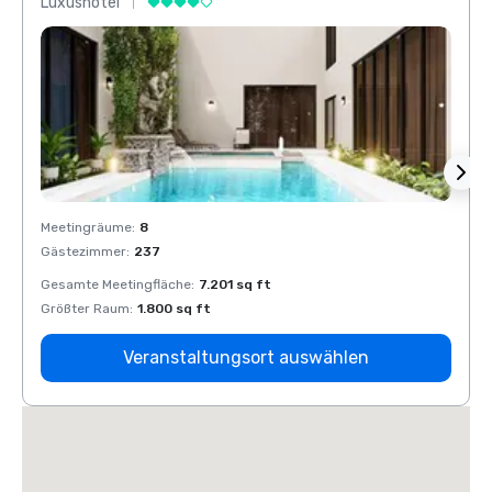
Luxushotel
Luxus
Meetingräume
:
8
Meeti
Gästezimmer
:
237
Gäste
Gesamte Meetingfläche
:
7.201 sq ft
Gesam
Größter Raum
:
1.800 sq ft
Größt
Veranstaltungsort auswählen