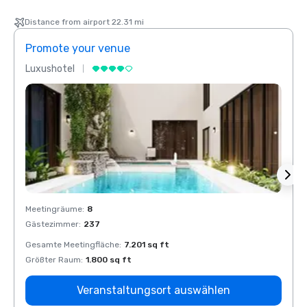
Distance from airport 22.31 mi
Promote your venue
Prom
Luxushotel
Luxus
Meetingräume
:
8
Meeti
Gästezimmer
:
237
Gäste
Gesamte Meetingfläche
:
7.201 sq ft
Gesam
Größter Raum
:
1.800 sq ft
Größt
Veranstaltungsort auswählen