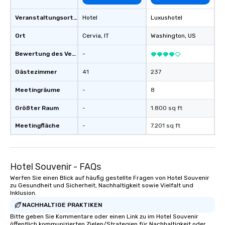
Veranstaltungsortstyp
Hotel
Luxushotel
Ort
Cervia
, IT
Washington
, US
Bewertung des Veranstaltungsortes
-
Gästezimmer
41
237
Meetingräume
-
8
Größter Raum
-
1.800 sq ft
Meetingfläche
-
7.201 sq ft
Hotel Souvenir - FAQs
Werfen Sie einen Blick auf häufig gestellte Fragen von Hotel Souvenir
zu Gesundheit und Sicherheit, Nachhaltigkeit sowie Vielfalt und
Inklusion.
NACHHALTIGE PRAKTIKEN
Bitte geben Sie Kommentare oder einen Link zu im Hotel Souvenir
öffentlich kommunizierten Zielen/Strategien für Nachhaltigkeit oder