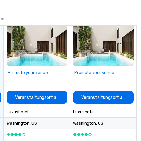
the most viral sports team on the
st
planet as The Savannah Bananas’
ex
Magician First Base Coach, and
en
gen
subsequently launched my very
to
own theater tour - "The Game
wh
Changing Magic Tour: The World's
lea
Only Magic Show For Sports Fans."
yo
| This personable, up-beat, and
el
experiential style of magic
Le
allowed me to help companies
ex
listed on the fortune-500, mom-
Promote your venue
Promote your venue
and-pop businesses, new start-
ups, Major League sports teams,
World-Series Champions, A-List
celebrities, and private groups
auswählen
Veranstaltungsort auswählen
Veranstaltungsort auswähle
across the country break down
walls, get to know each other, and
Luxushotel
Luxushotel
create LASTING memories
through magic. | If you're looking
Washington
, US
Washington
, US
for a personable, engaging, and
mind blowing experience for your