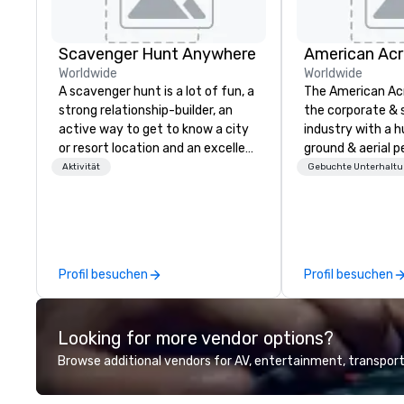
Scavenger Hunt Anywhere
Worldwide
Worldwide
A scavenger hunt is a lot of fun, a
The American Ac
strong relationship-builder, an
the corporate & 
active way to get to know a city
industry with a h
or resort location and an excellent
ground & aerial 
team building activity for your
using elite profe
Aktivität
Gebuchte Unterhalt
next event. Of particular
performers. We also do trade
relevance to corporate groups,
shows & private e
participants are more successful
in our team building programs if
they use business skills such as
Profil besuchen
Profil besuchen
problem-solving, creativity, time
management, prioritization and
decision-making. Anywhere! We
Looking for more vendor options?
offer scavenger hunts in cities
and resorts around the world.
Browse additional vendors for AV, entertainment, transport
Whether your group is in the USA,
Canada, the UK or Australia, we