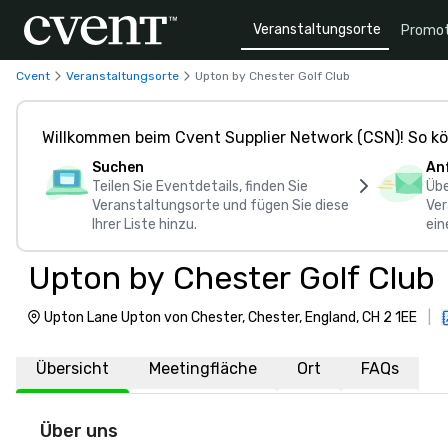
Veranstaltungsorte
Promot
Cvent
Veranstaltungsorte
Upton by Chester Golf Club
Willkommen beim Cvent Supplier Network (CSN)! So kö
Suchen
An
Teilen Sie Eventdetails, finden Sie
Übe
Veranstaltungsorte und fügen Sie diese
Ver
Ihrer Liste hinzu.
ein
Upton by Chester Golf Club
Upton Lane Upton von Chester, Chester, England, CH 2 1EE
|
Übersicht
Meetingfläche
Ort
FAQs
Über uns