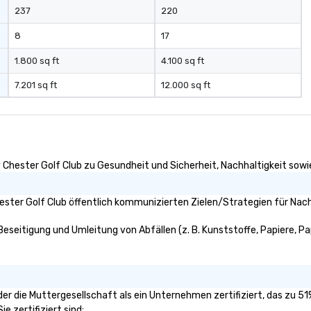
group - send me/my team a
237
220
message!
8
17
1.800 sq ft
4.100 sq ft
7.201 sq ft
12.000 sq ft
 Chester Golf Club zu Gesundheit und Sicherheit, Nachhaltigkeit sowie 
ster Golf Club öffentlich kommunizierten Zielen/Strategien für Nach
Beseitigung und Umleitung von Abfällen (z. B. Kunststoffe, Papiere, Pap
oder die Muttergesellschaft als ein Unternehmen zertifiziert, das zu 
e zertifiziert sind: