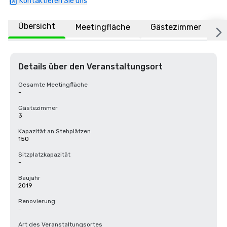
Kontaktieren Sie uns
Übersicht
Meetingfläche
Gästezimmer
O
Details über den Veranstaltungsort
Gesamte Meetingfläche
-
Gästezimmer
3
Kapazität an Stehplätzen
150
Sitzplatzkapazität
-
Baujahr
2019
Renovierung
-
Art des Veranstaltungsortes