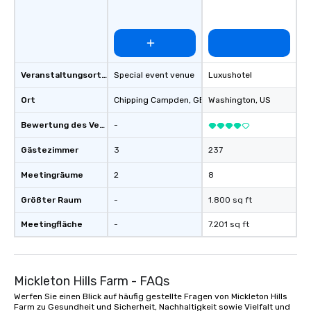
details on our end. Yo
account manager will 
throughout your scope
Repeat: Consider us pa
—as your needs scale, 
Veranstaltungsortstyp
Special event venue
Luxushotel
right alongside you! Whether you
know what role you’re l
Ort
Chipping Campden
, GB1
Washington
, US
are interested in disc
additional ways we ca
Bewertung des Veranstaltungsortes
-
team, we’ll love to hea
Gästezimmer
3
237
Meetingräume
2
8
Größter Raum
-
1.800 sq ft
Meetingfläche
-
7.201 sq ft
Mickleton Hills Farm - FAQs
Werfen Sie einen Blick auf häufig gestellte Fragen von Mickleton Hills
Farm zu Gesundheit und Sicherheit, Nachhaltigkeit sowie Vielfalt und