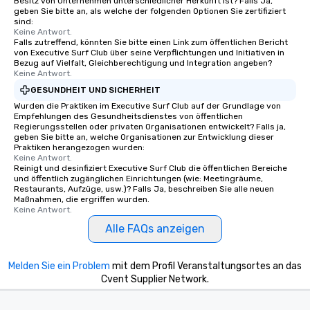
Besitz von Unternehmen unterschiedlicher Herkunft ist? Falls Ja,
geben Sie bitte an, als welche der folgenden Optionen Sie zertifiziert
provides guests a sign
sind:
at various stops. Build Your Network
Keine Antwort.
Falls zutreffend, könnten Sie bitte einen Link zum öffentlichen Bericht
Our exclusive experien
von Executive Surf Club über seine Verpflichtungen und Initiativen in
ultimate networking op
Bezug auf Vielfalt, Gleichberechtigung und Integration angeben?
a typical sit-down dinn
Keine Antwort.
to engage the person t
GESUNDHEIT UND SICHERHEIT
right of you. Because 
Wurden die Praktiken im Executive Surf Club auf der Grundlage von
place at multiple resta
Empfehlungen des Gesundheitsdienstes von öffentlichen
Regierungsstellen oder privaten Organisationen entwickelt? Falls ja,
walking in between, th
geben Sie bitte an, welche Organisationen zur Entwicklung dieser
countless opportunitie
Praktiken herangezogen wurden:
Keine Antwort.
with different people 
Reinigt und desinfiziert Executive Surf Club die öffentlichen Bereiche
down at each venue a
und öffentlich zugänglichen Einrichtungen (wie: Meetingräume,
traverse along the way
Restaurants, Aufzüge, usw.)? Falls Ja, beschreiben Sie alle neuen
Maßnahmen, die ergriffen wurden.
experiences not only 
Keine Antwort.
ways to network, but a
Alle FAQs anzeigen
way to do so. Large Groups Welcome
Lip Smacking Foodie To
groups, small or large.
Melden Sie ein Problem
mit dem Profil Veranstaltungsortes an das
experiences can acc
Cvent Supplier Network.
groups from as few as
as 500 guests, making