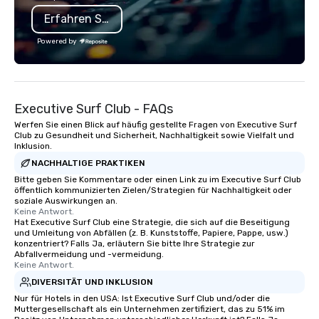
event. As a long-time production
is led by a professiona
Erfahren Sie mehr
partner for major events like ACL
specializing in escort
Festival and projects with brands
with utmost care, who
Powered by
such as Apple and Formula 1, we bring
each experience with 
big-event expertise while maintaining
engaging information 
the flexibility and personal attention
Lip Smacking Foodie T
planners need. Event planners trust
entertaining activity 
Executive Surf Club - FAQs
BHS for reliable communication,
dining experience meld
experienced crews, and systems built
that are sure to add ne
Werfen Sie einen Blick auf häufig gestellte Fragen von Executive Surf
Club zu Gesundheit und Sicherheit, Nachhaltigkeit sowie Vielfalt und
with industry-leading technology
meeting events, from 
Inklusion.
from brands like d&b audiotechnik,
team building. All-Inclusive Group
NACHHALTIGE PRAKTIKEN
DiGiCo, and Shure. Whether you need
Dining When meeting p
Bitte geben Sie Kommentare oder einen Link zu im Executive Surf Club
full production or supplemental
corporate group event
öffentlich kommunizierten Zielen/Strategien für Nachhaltigkeit oder
support for an existing system, BHS
Smacking Foodie Tours,
soziale Auswirkungen an.
Keine Antwort.
ensures your event looks exceptional,
group is assured a top
Hat Executive Surf Club eine Strategie, die sich auf die Beseitigung
sounds incredible, and runs
experience with three 
und Umleitung von Abfällen (z. B. Kunststoffe, Papiere, Pappe, usw.)
seamlessly from load-in to showtime.
signature dishes at ea
konzentriert? Falls Ja, erläutern Sie bitte Ihre Strategie zur
Abfallvermeidung und -vermeidung.
Our affordable tours a
Keine Antwort.
person with tax and gr
DIVERSITÄT UND INKLUSION
included. The only thi
Nur für Hotels in den USA: Ist Executive Surf Club und/oder die
are drinks. However, 
Muttergesellschaft als ein Unternehmen zertifiziert, das zu 51% im
package upgrade is ava