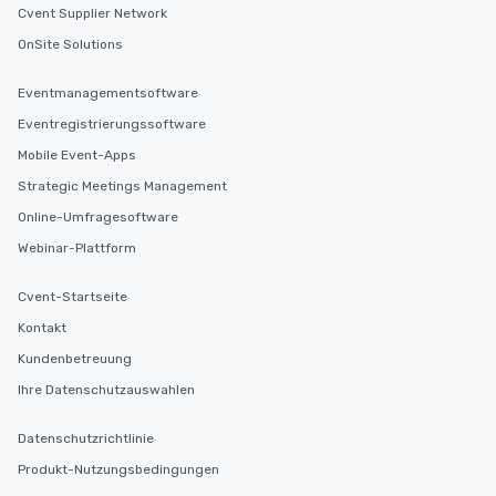
Cvent Supplier Network
choice for any corpora
Stress-Free Booking 
OnSite Solutions
a tour is stress-free a
enjoy the company of 
Eventmanagementsoftware
more easily. You’ll tak
Eventregistrierungssoftware
knowing that everythin
of from the moment the
Mobile Event-Apps
booked to the minute i
Strategic Meetings Management
Since the menu is alre
Online-Umfragesoftware
have nothing to worry 
remember to submit ah
Webinar-Plattform
date any dietary restr
allergies for anyone in
Cvent-Startseite
Feel Like a VIP at Each
Kontakt
Smacking Foodie Tours
Kundenbetreuung
group members never 
about waiting in line to
Ihre Datenschutzauswahlen
restaurant or being sh
than desirable table. O
Datenschutzrichtlinie
everyone is treated lik
Produkt-Nutzungsbedingungen
immediate seating upon