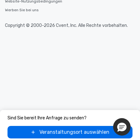
Website-Nutzungsbedingungen
What’s more, your gro
a special warm welcom
Werben Sie bei uns
from the restaurant c
be printed featuring yo
Copyright © 2000-2026 Cvent, Inc. Alle Rechte vorbehalten.
which can be an added 
those Instagram mome
For added ease, we ca
transportation pick-up
as well as an event ph
for groups that desire 
experience, we can als
an evening helicopter 
glittering lights of The S
Memorable Experience f
Smacking Foodie Tours
to gather and dine tha
experienced, and all ar
remember. Our one-of-
Sind Sie bereit Ihre Anfrage zu senden?
are special, from the fi
last. It’s an experienc
Veranstaltungsort auswählen
will reminisce about lo
leave. Location, Location, Location