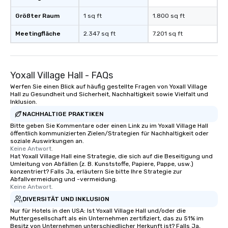
Größter Raum
1 sq ft
1.800 sq ft
Meetingfläche
2.347 sq ft
7.201 sq ft
Yoxall Village Hall - FAQs
Werfen Sie einen Blick auf häufig gestellte Fragen von Yoxall Village
Hall zu Gesundheit und Sicherheit, Nachhaltigkeit sowie Vielfalt und
Inklusion.
NACHHALTIGE PRAKTIKEN
Bitte geben Sie Kommentare oder einen Link zu im Yoxall Village Hall
öffentlich kommunizierten Zielen/Strategien für Nachhaltigkeit oder
soziale Auswirkungen an.
Keine Antwort.
Hat Yoxall Village Hall eine Strategie, die sich auf die Beseitigung und
Umleitung von Abfällen (z. B. Kunststoffe, Papiere, Pappe, usw.)
konzentriert? Falls Ja, erläutern Sie bitte Ihre Strategie zur
Abfallvermeidung und -vermeidung.
Keine Antwort.
DIVERSITÄT UND INKLUSION
Nur für Hotels in den USA: Ist Yoxall Village Hall und/oder die
Muttergesellschaft als ein Unternehmen zertifiziert, das zu 51% im
Besitz von Unternehmen unterschiedlicher Herkunft ist? Falls Ja,