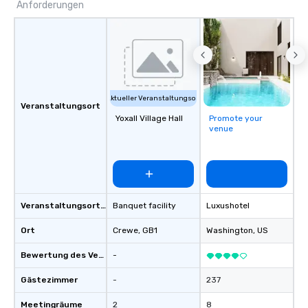
Anforderungen
Aktueller Veranstaltungsort
Veranstaltungsort
Yoxall Village Hall
Promote your
venue
Veranstaltungsortstyp
Banquet facility
Luxushotel
Ort
Crewe
, GB1
Washington
, US
Bewertung des Veranstaltungsortes
-
Gästezimmer
-
237
Meetingräume
2
8