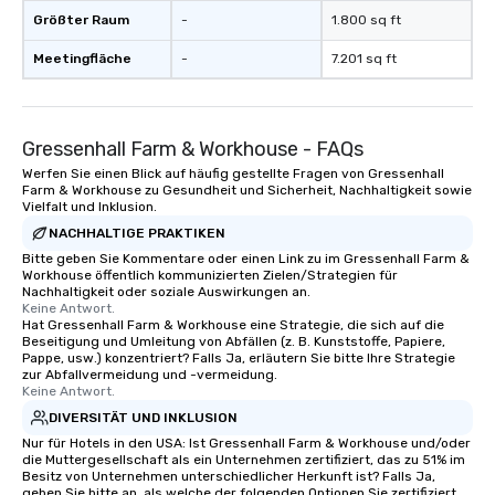
Größter Raum
-
1.800 sq ft
Meetingfläche
-
7.201 sq ft
Gressenhall Farm & Workhouse - FAQs
Werfen Sie einen Blick auf häufig gestellte Fragen von Gressenhall
Farm & Workhouse zu Gesundheit und Sicherheit, Nachhaltigkeit sowie
Vielfalt und Inklusion.
NACHHALTIGE PRAKTIKEN
Bitte geben Sie Kommentare oder einen Link zu im Gressenhall Farm &
Workhouse öffentlich kommunizierten Zielen/Strategien für
Nachhaltigkeit oder soziale Auswirkungen an.
Keine Antwort.
Hat Gressenhall Farm & Workhouse eine Strategie, die sich auf die
Beseitigung und Umleitung von Abfällen (z. B. Kunststoffe, Papiere,
Pappe, usw.) konzentriert? Falls Ja, erläutern Sie bitte Ihre Strategie
zur Abfallvermeidung und -vermeidung.
Keine Antwort.
DIVERSITÄT UND INKLUSION
Nur für Hotels in den USA: Ist Gressenhall Farm & Workhouse und/oder
die Muttergesellschaft als ein Unternehmen zertifiziert, das zu 51% im
Besitz von Unternehmen unterschiedlicher Herkunft ist? Falls Ja,
geben Sie bitte an, als welche der folgenden Optionen Sie zertifiziert