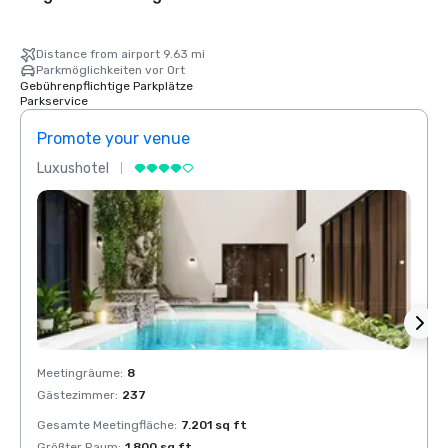
Distance from airport 9.63 mi
Parkmöglichkeiten vor Ort
Gebührenpflichtige Parkplätze
Parkservice
Promote your venue
Prom
Luxushotel
Luxus
Meetingräume
:
8
Meeti
Gästezimmer
:
237
Gäste
Gesamte Meetingfläche
:
7.201 sq ft
Gesam
Größter Raum
:
1.800 sq ft
Größt