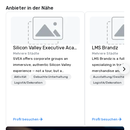
Anbieter in der Nähe
Silicon Valley Executive Academy
LMS Brandz
Mehrere Städte
Mehrere Städte
SVEA offers corporate groups an
LMS Brandz is a full-s
immersive, authentic Silicon Valley
specializing in trade 
experience — not a tour, but a
merchandise and muc
transformation. We design and
booth giveaways and 
Aktivität
Gebuchte Unterhaltung
Ausstattung/Geschenke
facilitate custom executive innovation
Logistik/Dekoration
to executive gifting, d
Logistik/Dekoration
tours, learning sessions, innovation
banners, signage, fulfi
workshops, leadership intensives, and
logistics, shipping, al
behind-the-scenes tech culture
commerce solutions we 
experiences for visiting delegations,
While there are many 
incentive groups, and corporate
companies to choose f
Profil besuchen
Profil besuchen
offsites. Whether your group wants to
years of industry exp
think like a Silicon Valley founder,
commitment to except