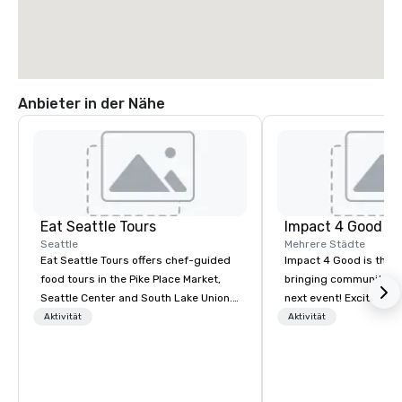
Anbieter in der Nähe
Eat Seattle Tours
Impact 4 Good
Seattle
Mehrere Städte
Eat Seattle Tours offers chef-guided
Impact 4 Good is the o
food tours in the Pike Place Market,
bringing community se
Seattle Center and South Lake Union.
next event! Exciting a
We introduce Seattle through its food.
team building activitie
Aktivität
Aktivität
The tours are led by knowledgeable
of what we offer. Let u
chef-guides who reveal the story of
best cause/beneficiary
the Northwest while emphasizing a
manage the donation l
deep culinary perspective on our food.
bring the spirit of co