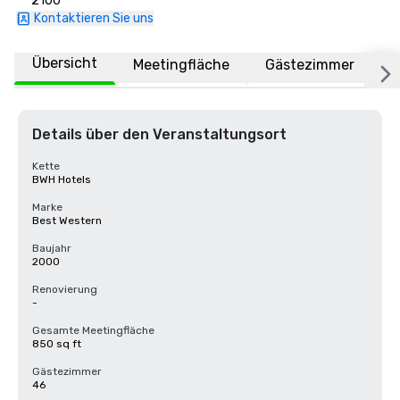
2100
Kontaktieren Sie uns
Übersicht
Meetingfläche
Gästezimmer
O
Details über den Veranstaltungsort
Kette
BWH Hotels
Marke
Best Western
Baujahr
2000
Renovierung
-
Gesamte Meetingfläche
850 sq ft
Gästezimmer
46