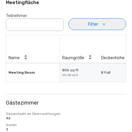
Meetingfläche
Teilnehmer
Filter
Name
Raumgröße
Deckenhöhe
805 sq ft
Meeting Room
8 Fuß
23 x 35 sq ft
Gästezimmer
Gesamtzahl an Übernachtungen
46
Suiten
3