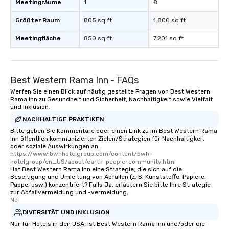
Meetingräume
1
8
Größter Raum
805 sq ft
1.800 sq ft
Meetingfläche
850 sq ft
7.201 sq ft
Best Western Rama Inn - FAQs
Werfen Sie einen Blick auf häufig gestellte Fragen von Best Western
Rama Inn zu Gesundheit und Sicherheit, Nachhaltigkeit sowie Vielfalt
und Inklusion.
NACHHALTIGE PRAKTIKEN
Bitte geben Sie Kommentare oder einen Link zu im Best Western Rama
Inn öffentlich kommunizierten Zielen/Strategien für Nachhaltigkeit
oder soziale Auswirkungen an.
https://www.bwhhotelgroup.com/content/bwh-
hotelgroup/en_US/about/earth-people-community.html
Hat Best Western Rama Inn eine Strategie, die sich auf die
Beseitigung und Umleitung von Abfällen (z. B. Kunststoffe, Papiere,
Pappe, usw.) konzentriert? Falls Ja, erläutern Sie bitte Ihre Strategie
zur Abfallvermeidung und -vermeidung.
No
DIVERSITÄT UND INKLUSION
Nur für Hotels in den USA: Ist Best Western Rama Inn und/oder die