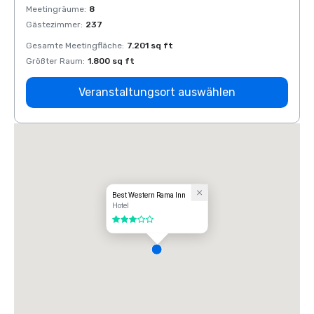
Meetingräume
:
8
Meeti
Gästezimmer
:
237
Gäste
Gesamte Meetingfläche
:
7.201 sq ft
Gesam
Größter Raum
:
1.800 sq ft
Größt
Veranstaltungsort auswählen
Best Western Rama Inn
Hotel
3 von 5