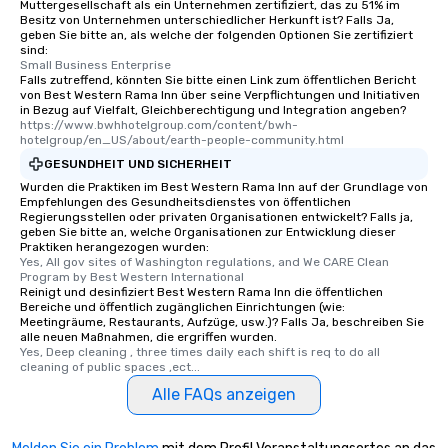
Muttergesellschaft als ein Unternehmen zertifiziert, das zu 51% im
Besitz von Unternehmen unterschiedlicher Herkunft ist? Falls Ja,
geben Sie bitte an, als welche der folgenden Optionen Sie zertifiziert
sind:
Small Business Enterprise
Falls zutreffend, könnten Sie bitte einen Link zum öffentlichen Bericht
von Best Western Rama Inn über seine Verpflichtungen und Initiativen
in Bezug auf Vielfalt, Gleichberechtigung und Integration angeben?
https://www.bwhhotelgroup.com/content/bwh-
hotelgroup/en_US/about/earth-people-community.html
GESUNDHEIT UND SICHERHEIT
Wurden die Praktiken im Best Western Rama Inn auf der Grundlage von
Empfehlungen des Gesundheitsdienstes von öffentlichen
Regierungsstellen oder privaten Organisationen entwickelt? Falls ja,
geben Sie bitte an, welche Organisationen zur Entwicklung dieser
Praktiken herangezogen wurden:
Yes, All gov sites of Washington regulations, and We CARE Clean 
Program by Best Western International
Reinigt und desinfiziert Best Western Rama Inn die öffentlichen
Bereiche und öffentlich zugänglichen Einrichtungen (wie:
Meetingräume, Restaurants, Aufzüge, usw.)? Falls Ja, beschreiben Sie
alle neuen Maßnahmen, die ergriffen wurden.
Yes, Deep cleaning , three times daily each shift is req to do all 
cleaning of public spaces ,ect...
Alle FAQs anzeigen