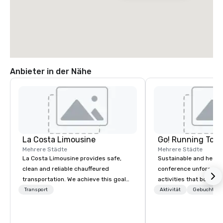
Anbieter in der Nähe
La Costa Limousine
Go! Running Tour
Mehrere Städte
Mehrere Städte
La Costa Limousine provides safe,
Sustainable and healt
clean and reliable chauffeured
conference unforgetta
transportation. We achieve this goal
activities that boost 
with highly trained chauffeurs, the
lower carbon footprint
Transport
Aktivität
Gebuchte U
newest vehicles available and a
world on the run with e
commitment to Five Star service. The
running guides.
difference between La Costa