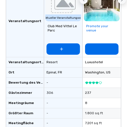
Aktueller Veranstaltungsort
Veranstaltungsort
Club Med Vittel Le
Promote your
Parc
venue
Veranstaltungsortstyp
Resort
Luxushotel
Ort
Epinal
, FR
Washington
, US
Bewertung des Veranstaltungsortes
-
Gästezimmer
306
237
Meetingräume
-
8
Größter Raum
-
1.800 sq ft
Meetingfläche
-
7.201 sq ft