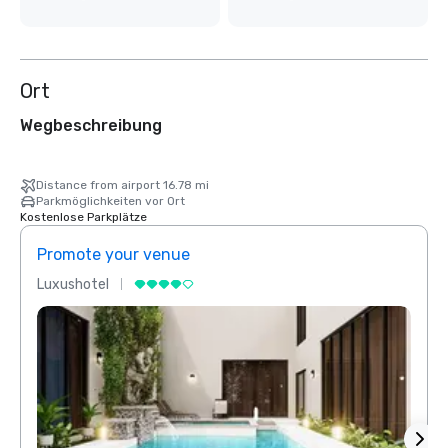
Ort
Wegbeschreibung
Distance from airport 16.78 mi
Parkmöglichkeiten vor Ort
Kostenlose Parkplätze
Promote your venue
Prom
Luxushotel
Luxus