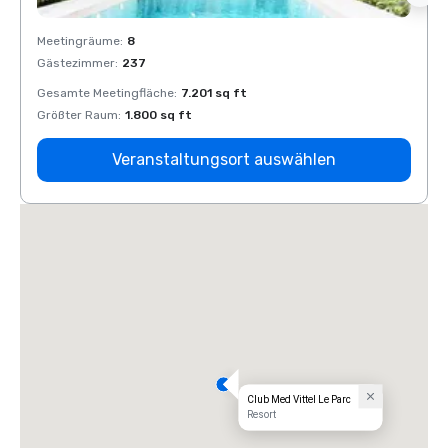
Meetingräume
:
8
Meeti
Gästezimmer
:
237
Gäste
Gesamte Meetingfläche
:
7.201 sq ft
Gesam
Größter Raum
:
1.800 sq ft
Größt
Veranstaltungsort auswählen
Club Med Vittel Le Parc
Resort