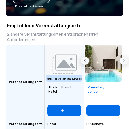
dependable, polished 
Powered by
every trip, earning the
of corporate clients, 
and meeting planners a
Empfohlene Veranstaltungsorte
2 andere Veranstaltungsorten entsprachen Ihren
Anforderungen
Aktueller Veranstaltungsort
Veranstaltungsort
The Northwick
Promote your
Hotel
venue
Veranstaltungsortstyp
Hotel
Luxushotel