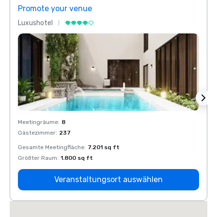
Promote your venue
Prom
Luxushotel
Luxus
Meetingräume
:
8
Meeti
Gästezimmer
:
237
Gäste
Gesamte Meetingfläche
:
7.201 sq ft
Gesam
Größter Raum
:
1.800 sq ft
Größt
Veranstaltungsort auswählen