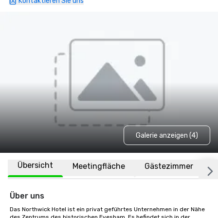
Kontaktieren Sie uns
Galerie anzeigen (4)
Übersicht
Meetingfläche
Gästezimmer
O
Über uns
Das Northwick Hotel ist ein privat geführtes Unternehmen in der Nähe 
des Zentrums des historischen Evesham. Es befindet sich in der 