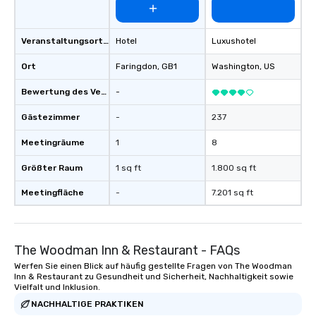
Veranstaltungsortstyp
Hotel
Luxushotel
Ort
Faringdon
, GB1
Washington
, US
Bewertung des Veranstaltungsortes
-
Gästezimmer
-
237
Meetingräume
1
8
Größter Raum
1 sq ft
1.800 sq ft
Meetingfläche
-
7.201 sq ft
The Woodman Inn & Restaurant - FAQs
Werfen Sie einen Blick auf häufig gestellte Fragen von The Woodman
Inn & Restaurant zu Gesundheit und Sicherheit, Nachhaltigkeit sowie
Vielfalt und Inklusion.
NACHHALTIGE PRAKTIKEN