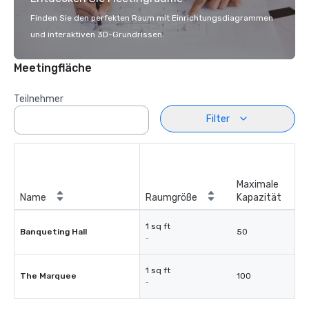
Finden Sie den perfekten Raum mit Einrichtungsdiagrammen
und interaktiven 3D-Grundrissen.
Meetingfläche
Teilnehmer
Filter
Maximale
Name
Raumgröße
Kapazität
1 sq ft
Banqueting Hall
50
-
1 sq ft
The Marquee
100
-