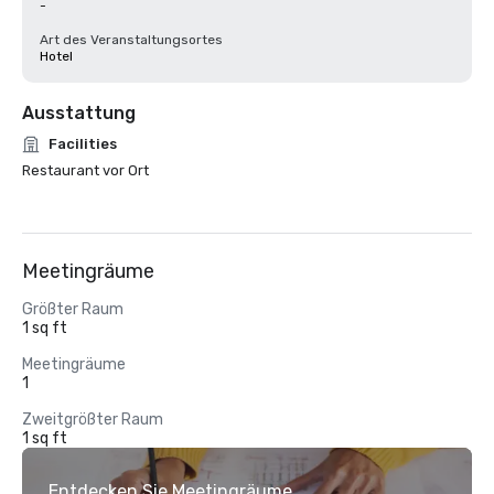
-
Art des Veranstaltungsortes
Hotel
Ausstattung
Facilities
Restaurant vor Ort
Meetingräume
Größter Raum
1 sq ft
Meetingräume
1
Zweitgrößter Raum
1 sq ft
Entdecken Sie Meetingräume