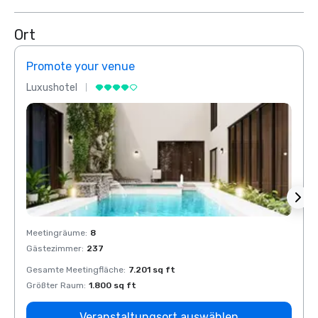
Ort
Promote your venue
Prom
Luxushotel
Luxus
Meetingräume
:
8
Meeti
Gästezimmer
:
237
Gäste
Gesamte Meetingfläche
:
7.201 sq ft
Gesam
Größter Raum
:
1.800 sq ft
Größt
Veranstaltungsort auswählen