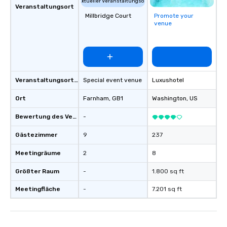
Aktueller Veranstaltungsort
connections create a f
Veranstaltungsort
Millbridge Court
Promote your
collaborative environ
venue
communication beyond
itself.
Veranstaltungsortstyp
Special event venue
Luxushotel
Ort
Farnham
, GB1
Washington
, US
Bewertung des Veranstaltungsortes
-
Gästezimmer
9
237
Meetingräume
2
8
Größter Raum
-
1.800 sq ft
Meetingfläche
-
7.201 sq ft