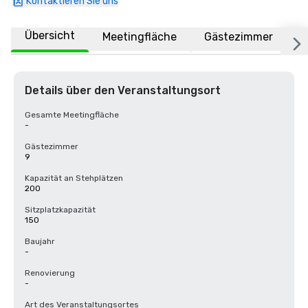
Kontaktieren Sie uns
Übersicht
Meetingfläche
Gästezimmer
O
Details über den Veranstaltungsort
Gesamte Meetingfläche
-
Gästezimmer
9
Kapazität an Stehplätzen
200
Sitzplatzkapazität
150
Baujahr
-
Renovierung
-
Art des Veranstaltungsortes