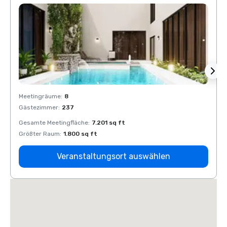
Meetingräume
:
8
Meeti
Gästezimmer
:
237
Gäste
Gesamte Meetingfläche
:
7.201 sq ft
Gesam
Größter Raum
:
1.800 sq ft
Größt
Veranstaltungsort auswählen