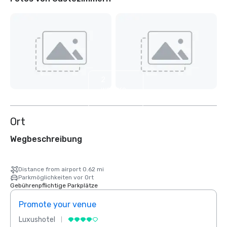
2
weitere
anzeigen
Ort
Wegbeschreibung
Distance from airport 0.62 mi
Parkmöglichkeiten vor Ort
Gebührenpflichtige Parkplätze
Promote your venue
Prom
Luxushotel
Luxus