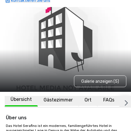
Kontaktieren Sie uns
Galerie anzeigen (5)
Übersicht
Gästezimmer
Ort
FAQs
Über uns
Das Hotel Serafino ist ein modernes, familiengeführtes Hotel in 
ausgezeichneter Lage in Genua in der Nähe der Autobahn und des 