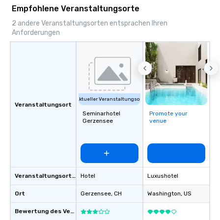
Our comprehensive service offerings
Empfohlene Veranstaltungsorte
include airport transfers, cruise port
transfers, roadshows, long distance
2 andere Veranstaltungsorten entsprachen Ihren
Anforderungen
rides and event transportation
service. Livery solutions, ride
statuses and partner evaluation
protocols are some of the Limos4
products that bring necessary
flexibility and seamlessness in
today’s fast-paced world.
Aktueller Veranstaltungsort
Veranstaltungsort
Seminarhotel
Promote your
Gerzensee
venue
Veranstaltungsortstyp
Hotel
Luxushotel
Ort
Gerzensee
, CH
Washington
, US
Bewertung des Veranstaltungsortes