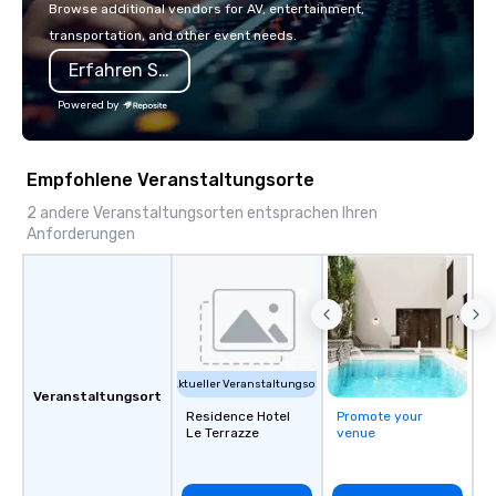
with La Costa Limousine.
Browse additional vendors for AV, entertainment,
transportation, and other event needs.
Erfahren Sie mehr
Powered by
Empfohlene Veranstaltungsorte
2 andere Veranstaltungsorten entsprachen Ihren
Anforderungen
Aktueller Veranstaltungsort
Veranstaltungsort
Residence Hotel
Promote your
Le Terrazze
venue