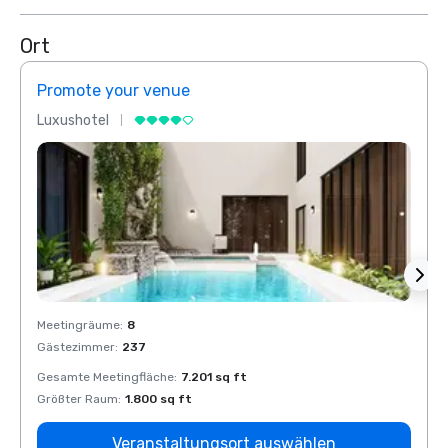
Ort
Promote your venue
Prom
Luxushotel
Luxus
Meetingräume
:
8
Meeti
Gästezimmer
:
237
Gäste
Gesamte Meetingfläche
:
7.201 sq ft
Gesam
Größter Raum
:
1.800 sq ft
Größt
Veranstaltungsort auswählen