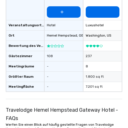
Veranstaltungsortstyp
Hotel
Luxushotel
Ort
Hemel Hempstead
, GB1
Washington
, US
Bewertung des Veranstaltungsortes
Gästezimmer
108
237
Meetingräume
-
8
Größter Raum
-
1.800 sq ft
Meetingfläche
-
7.201 sq ft
Travelodge Hemel Hempstead Gateway Hotel -
FAQs
Werfen Sie einen Blick auf häufig gestellte Fragen von Travelodge