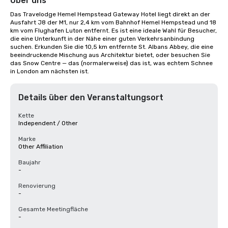
Über uns
Das Travelodge Hemel Hempstead Gateway Hotel liegt direkt an der 
Ausfahrt J8 der M1, nur 2,4 km vom Bahnhof Hemel Hempstead und 18 
km vom Flughafen Luton entfernt. Es ist eine ideale Wahl für Besucher, 
die eine Unterkunft in der Nähe einer guten Verkehrsanbindung 
suchen. Erkunden Sie die 10,5 km entfernte St. Albans Abbey, die eine 
beeindruckende Mischung aus Architektur bietet, oder besuchen Sie 
das Snow Centre — das (normalerweise) das ist, was echtem Schnee 
in London am nächsten ist.
Details über den Veranstaltungsort
Kette
Independent / Other
Marke
Other Affiliation
Baujahr
-
Renovierung
-
Gesamte Meetingfläche
-