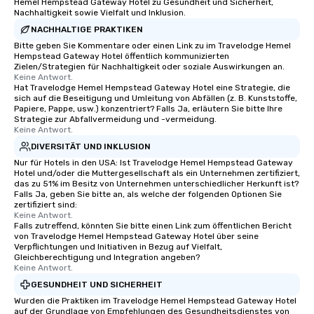
Hemel Hempstead Gateway Hotel zu Gesundheit und Sicherheit,
Nachhaltigkeit sowie Vielfalt und Inklusion.
NACHHALTIGE PRAKTIKEN
Bitte geben Sie Kommentare oder einen Link zu im Travelodge Hemel
Hempstead Gateway Hotel öffentlich kommunizierten
Zielen/Strategien für Nachhaltigkeit oder soziale Auswirkungen an.
Keine Antwort.
Hat Travelodge Hemel Hempstead Gateway Hotel eine Strategie, die
sich auf die Beseitigung und Umleitung von Abfällen (z. B. Kunststoffe,
Papiere, Pappe, usw.) konzentriert? Falls Ja, erläutern Sie bitte Ihre
Strategie zur Abfallvermeidung und -vermeidung.
Keine Antwort.
DIVERSITÄT UND INKLUSION
Nur für Hotels in den USA: Ist Travelodge Hemel Hempstead Gateway
Hotel und/oder die Muttergesellschaft als ein Unternehmen zertifiziert,
das zu 51% im Besitz von Unternehmen unterschiedlicher Herkunft ist?
Falls Ja, geben Sie bitte an, als welche der folgenden Optionen Sie
zertifiziert sind:
Keine Antwort.
Falls zutreffend, könnten Sie bitte einen Link zum öffentlichen Bericht
von Travelodge Hemel Hempstead Gateway Hotel über seine
Verpflichtungen und Initiativen in Bezug auf Vielfalt,
Gleichberechtigung und Integration angeben?
Keine Antwort.
GESUNDHEIT UND SICHERHEIT
Wurden die Praktiken im Travelodge Hemel Hempstead Gateway Hotel
auf der Grundlage von Empfehlungen des Gesundheitsdienstes von