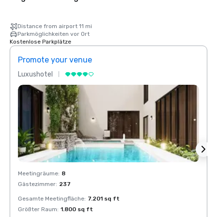
Distance from airport 11 mi
Parkmöglichkeiten vor Ort
Kostenlose Parkplätze
Promote your venue
Prom
Luxushotel
Luxus
Meetingräume
:
8
Meeti
Gästezimmer
:
237
Gäste
Gesamte Meetingfläche
:
7.201 sq ft
Gesam
Größter Raum
:
1.800 sq ft
Größt