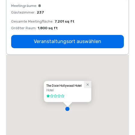
Meetingräume
:
8
Meeti
Gästezimmer
:
237
Gäste
Gesamte Meetingfläche
:
7.201 sq ft
Gesam
Größter Raum
:
1.800 sq ft
Größt
Veranstaltungsort auswählen
The Dixie Hollywood Hotel
Hotel
1 von 5