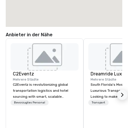
Anbieter in der Nähe
C2Eventz
Mehrere Städte
Mehrere Städte
C2Eventz is revolutionizing global
South Florida's Most P
transportation logistics and hotel
Luxurious Transporta
sourcing with smart, scalable
Looking to make your 
technology. Since 2003, we’ve helped
to remember? With Dr
Bevorzugtes Personal
Transport
planners, EAs, tour operators, and
Transportation, you can
DMCs streamline operations through
in one of the most beau
real-time tools like our Global Live
limousines of South Fl
Manifest Link. From passenger
South Florida’s most 