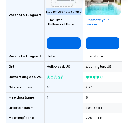
Aktueller Veranstaltungsort
Veranstaltungsort
The Dixie
Promote your
Hollywood Hotel
venue
Veranstaltungsortstyp
Hotel
Luxushotel
Ort
Hollywood
, US
Washington
, US
Bewertung des Veranstaltungsortes
Gästezimmer
10
237
Meetingräume
1
8
Größter Raum
-
1.800 sq ft
Meetingfläche
-
7.201 sq ft