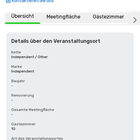
Kontaktieren Sie uns
Übersicht
Meetingfläche
Gästezimmer
O
Details über den Veranstaltungsort
Kette
Independent / Other
Marke
Independent
Baujahr
-
Renovierung
-
Gesamte Meetingfläche
-
Gästezimmer
10
Art des Veranstaltungsortes