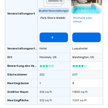
Aktueller Veranstaltungsort
Veranstaltungsort
Park Shore Waikiki
Promote your
venue
Veranstaltungsortstyp
Hotel
Luxushotel
Ort
Honolulu
, US
Washington
, US
Bewertung des Veranstaltungsortes
Gästezimmer
222
237
Meetingräume
1
8
Größter Raum
512 sq ft
1.800 sq ft
Meetingfläche
512 sq ft
7.201 sq ft