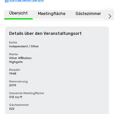
Kontaktieren Sie uns
Übersicht
Meetingfläche
Gästezimmer
O
Details über den Veranstaltungsort
Kette
Independent / Other
Marke
Other Affiliation
Highgate
Baujahr
1968
Renovierung
2019
Gesamte Meetingfläche
512 sq ft
Gästezimmer
222