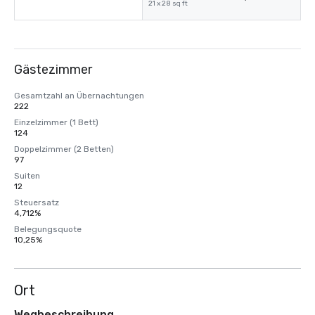
21 x 28 sq ft
Gästezimmer
Gesamtzahl an Übernachtungen
222
Einzelzimmer (1 Bett)
124
Doppelzimmer (2 Betten)
97
Suiten
12
Steuersatz
4,712%
Belegungsquote
10,25%
Ort
Wegbeschreibung