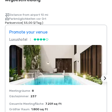
Distance from airport 10 mi
Parkmöglichkeiten vor Ort
Parkservice
(
55,00 $
/
Tag
)
Promote your venue
Prom
Luxushotel
Luxus
Meetingräume
:
8
Meeti
Gästezimmer
:
237
Gäste
Gesamte Meetingfläche
:
7.201 sq ft
Gesam
Größter Raum
:
1.800 sq ft
Größt