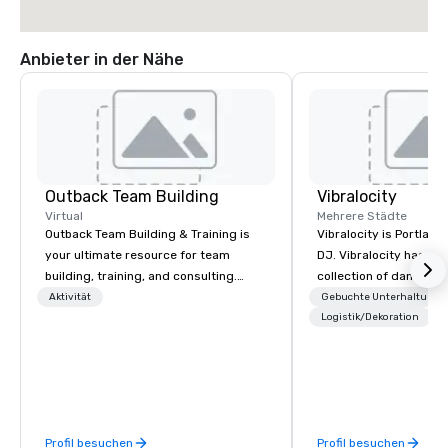
Anbieter in der Nähe
Outback Team Building
Vibralocity
Virtual
Mehrere Städte
Outback Team Building & Training is
Vibralocity is Portland
your ultimate resource for team
DJ. Vibralocity has an
building, training, and consulting.
collection of dance a
Recommended by over 30,000+
to fit any environment
Aktivität
Gebuchte Unterhaltung
corporate groups across North
Vibralocity, you get a 
Logistik/Dekoration
America, our 80+ solutions are
who knows how to ble
available anywhere, anytime, for any
live mashups, and put 
sized group.
also get professional
lighting equipment. In
get a free quote! Vibralocity offers
Profil besuchen
Profil besuchen
services for the follo