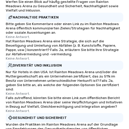
Werfen Sie einen Blick auf häufig gestellte Fragen von Rainton
Meadows Arena zu Gesundheit und Sicherheit, Nachhaltigkeit sowie
Vielfalt und Inklusion.
NACHHALTIGE PRAKTIKEN
Bitte geben Sie Kommentare oder einen Link zu im Rainton Meadows
Arena öffentlich kommunizierten Zielen/Strategien für Nachhaltigkeit
oder soziale Auswirkungen an.
Keine Antwort.
Hat Rainton Meadows Arena eine Strategie, die sich auf die
Beseitigung und Umleitung von Abfällen (z. B. Kunststoffe, Papiere,
Pappe, usw.) konzentriert? Falls Ja, erläutern Sie bitte Ihre Strategie
zur Abfallvermeidung und -vermeidung.
Keine Antwort.
DIVERSITÄT UND INKLUSION
Nur für Hotels in den USA: Ist Rainton Meadows Arena und/oder die
Muttergesellschaft als ein Unternehmen zertifiziert, das zu 51% im
Besitz von Unternehmen unterschiedlicher Herkunft ist? Falls Ja,
geben Sie bitte an, als welche der folgenden Optionen Sie zertifiziert
sind:
Keine Antwort.
Falls zutreffend, könnten Sie bitte einen Link zum öffentlichen Bericht
von Rainton Meadows Arena über seine Verpflichtungen und Initiativen
in Bezug auf Vielfalt, Gleichberechtigung und Integration angeben?
Keine Antwort.
GESUNDHEIT UND SICHERHEIT
Wurden die Praktiken im Rainton Meadows Arena auf der Grundlage
von Empfehlungen des Gesundheitsdienstes von öffentlichen