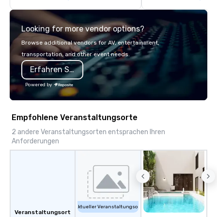
types: corporate, wedd
community-based, fund
Looking for more vendor options?
event, and more! Vibralocity is based
in Portland, but can tr
Browse additional vendors for AV, entertainment,
your event is being held. Vibralocit
transportation, and other event needs.
a member of Oregon Pr
Erfahren Sie mehr
(LGBTQ Chamber of C
Vibralocity is also a Ce
Powered by
LGBTBE® as part of th
LGBTQ Chamber of C
(NGLCC). That means w
Empfohlene Veranstaltungsorte
Vibralocity, you are hi
Supplier!
2 andere Veranstaltungsorten entsprachen Ihren
Anforderungen
Aktueller Veranstaltungsort
Veranstaltungsort