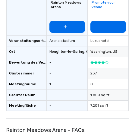
Rainton Meadows
Promote your
Arena
venue
Veranstaltungsortstyp
Arena stadium
Luxushotel
Ort
Houghton-le-Spring
, GB1
Washington
, US
Bewertung des Veranstaltungsortes
-
Gästezimmer
-
237
Meetingräume
1
8
Größter Raum
-
1.800 sq ft
Meetingfläche
-
7.201 sq ft
Rainton Meadows Arena - FAQs