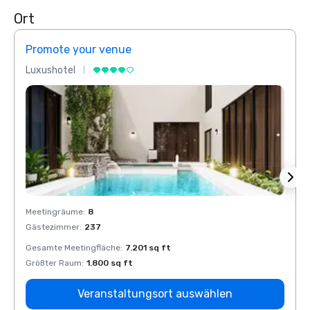
Ort
Promote your venue
Prom
Luxushotel
Luxus
Meetingräume
:
8
Meeti
Gästezimmer
:
237
Gäste
Gesamte Meetingfläche
:
7.201 sq ft
Gesam
Größter Raum
:
1.800 sq ft
Größt
Veranstaltungsort auswählen