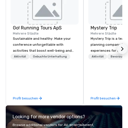
Go! Running Tours ApS
Mystery Trip
Mehrere Städte
Mehrere Städte
Sustainable and healthy: Make your
Mystery Trip is a team
conference unforgettable with
planning company that
activities that boost well-being and
experiences for our cli
lower carbon footprints. Explore the
"mystery" is that none
Aktivität
Gebuchte Unterhaltung
Aktivität
Bevorzugtes
world on the run with expert local
will know what they'll 
running guides.
they experience it (don'
be in the know!). We believe in the
concept of "true fun" 
playfulness, connectio
merge - and build each
Profil besuchen
Profil besuchen
with this philosophy in
to create a space for 
connection as guests 
Looking for more vendor options?
visceral experience. Over the last 15
years, we have worked 
Browse additional vendors for AV, entertainment,