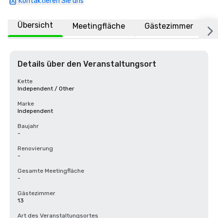
Kontaktieren Sie uns
Übersicht
Meetingfläche
Gästezimmer
O
Details über den Veranstaltungsort
Kette
Independent / Other
Marke
Independent
Baujahr
-
Renovierung
-
Gesamte Meetingfläche
-
Gästezimmer
13
Art des Veranstaltungsortes