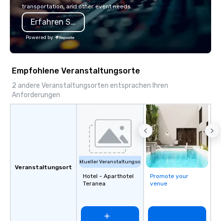
with hundreds of inter
transportation, and other event needs.
chip companies, inclu
Erfahren Sie mehr
Chevron, Google, Red B
Facebook, Netflix, Cisc
Powered by
Shopify, and many mor
Empfohlene Veranstaltungsorte
2 andere Veranstaltungsorten entsprachen Ihren
Anforderungen
Aktueller Veranstaltungsort
Veranstaltungsort
Hotel - Aparthotel
Promote your
Teranea
venue