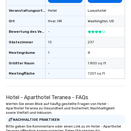
Veranstaltungsortstyp
Hotel
Luxushotel
Ort
Hvar
, HR
Washington
, US
Bewertung des Veranstaltungsortes
-
Gästezimmer
13
237
Meetingräume
1
8
Größter Raum
-
1.800 sq ft
Meetingfläche
-
7.201 sq ft
Hotel - Aparthotel Teranea - FAQs
Werfen Sie einen Blick auf häufig gestellte Fragen von Hotel -
Aparthotel Teranea zu Gesundheit und Sicherheit, Nachhaltigkeit
sowie Vielfalt und Inklusion.
NACHHALTIGE PRAKTIKEN
Bitte geben Sie Kommentare oder einen Link zu im Hotel - Aparthotel
Teranea öffentlich kommunizierten Zielen/Strategien für