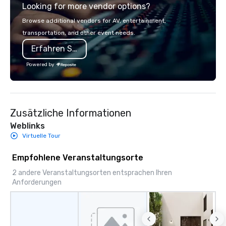
Looking for more vendor options?
you will know quality when you travel
with La Costa Limousine.
Browse additional vendors for AV, entertainment,
transportation, and other event needs.
Erfahren Sie mehr
Powered by
Zusätzliche Informationen
Weblinks
Virtuelle Tour
Empfohlene Veranstaltungsorte
2 andere Veranstaltungsorten entsprachen Ihren
Anforderungen