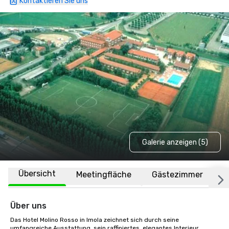
Kontaktieren Sie uns
Galerie anzeigen (5)
Übersicht
Meetingfläche
Gästezimmer
O
Über uns
Das Hotel Molino Rosso in Imola zeichnet sich durch seine 
umfangreiche Ausstattung, sein raffiniertes, elegantes Interieur, 