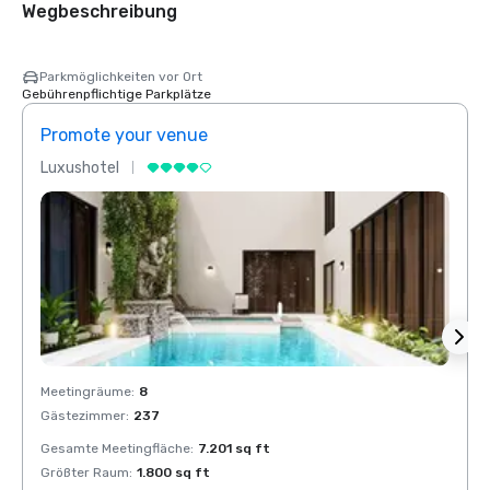
Wegbeschreibung
Parkmöglichkeiten vor Ort
Gebührenpflichtige Parkplätze
Promote your venue
Prom
Luxushotel
Luxus
Meetingräume
:
8
Meeti
Gästezimmer
:
237
Gäste
Gesamte Meetingfläche
:
7.201 sq ft
Gesam
Größter Raum
:
1.800 sq ft
Größt