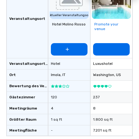
Aktueller Veranstaltungsort
Veranstaltungsort
Hotel Molino Rosso
Promote your
venue
Veranstaltungsortstyp
Hotel
Luxushotel
Ort
Imola
, IT
Washington
, US
Bewertung des Veranstaltungsortes
Gästezimmer
120
237
Meetingräume
4
8
Größter Raum
1 sq ft
1.800 sq ft
Meetingfläche
-
7.201 sq ft