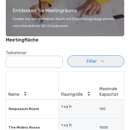
Entdecken Sie Meetingräume
Finden Sie den perfekten Raum mit Einrichtungsdiagrammen
und interaktiven 3D-Grundrissen.
Meetingfläche
Teilnehmer
Filter
Maximale
Name
Raumgröße
Kapazität
1 sq ft
Simposium Room
100
-
1 sq ft
The Molino Rosso
1000