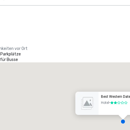
hkeiten vor Ort
 Parkplätze
 für Busse
Promote your venue
uxushotel
Best Western Date
Hotel
•
2 von 5