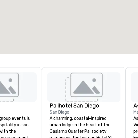
eetingräume
:
Gästezimmer
:
7
220
esamte Meetingfläche
:
Größter Raum
:
2.000 sq ft
4.100 sq ft
Veranstaltungsort auswählen
Palihotel San Diego
A
San Diego
Me
roup events is
A charming, coastal-inspired
As
spitality in san
urban lodge in the heart of the
Vi
with the
Gaslamp Quarter Palisociety
pr
the group most
reimagines the historic Hotel St.
Ev