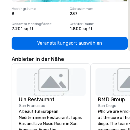
Meetingräume
:
Gästezimmer
:
M
8
237
1
Gesamte Meetingfläche
:
Größter Raum
:
G
7.201 sq ft
1.800 sq ft
1
Veranstaltungsort auswählen
Anbieter in der Nähe
Ula Restaurant
RMD Group
San Francisco
San Diego
A beautiful European
Who we are Rmd g
Mediterranean Restaurant, Tapas
at the core of ho
Bar, and Live Music Room in San
diego. The team 
Francisco. ​From the
experience and 