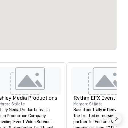
shley Media Productions
hrere Städte
Mehrere Städte
hley Media Productions is a
Based centrally in Denver, CO,
deo Production Company
the trusted immersive produ
oviding Event Video Services,
partner for Fortune 500
ent Photography, Traditional
companies since 2012. We deliver