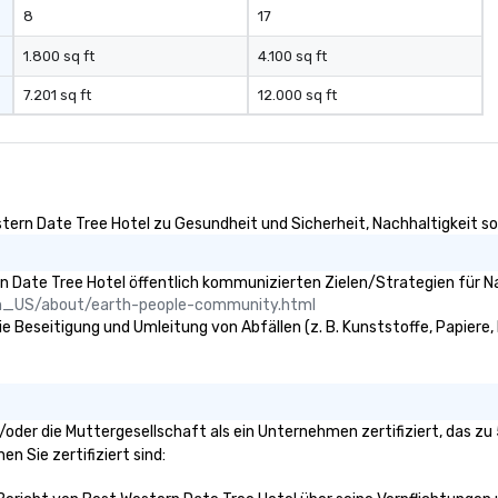
8
17
1.800 sq ft
4.100 sq ft
7.201 sq ft
12.000 sq ft
s
tern Date Tree Hotel zu Gesundheit und Sicherheit, Nachhaltigkeit sow
 Date Tree Hotel öffentlich kommunizierten Zielen/Strategien für Na
n_US/about/earth-people-community.html
e Beseitigung und Umleitung von Abfällen (z. B. Kunststoffe, Papiere, P
d/oder die Muttergesellschaft als ein Unternehmen zertifiziert, das 
en Sie zertifiziert sind: