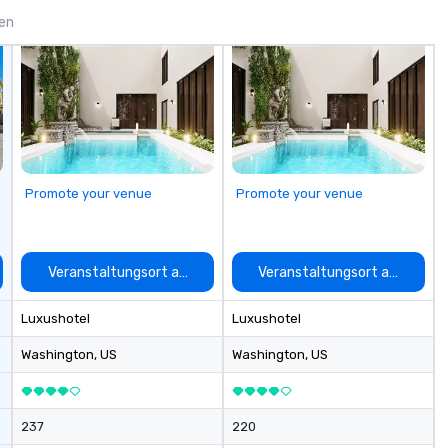
hearty and simple, yet refined by
gen
nature, paying homage to
roadside food halls in Southern
France. It’s shared mussels and a
beer in the afternoon and it’s a
burger and two martinis at night.
It’s sensible, unpretentious, and
totally chic. Warm, charming, and
jovial, this historic hotel and its
Promote your venue
Promote your venue
dining spaces are ideal for
intimate soirées, post-
convention cocktail hours, private
dining, and more. We look forward
auswählen
Veranstaltungsort auswählen
Veranstaltungsort auswähle
to welcoming you!
Luxushotel
Luxushotel
Washington
, US
Washington
, US
237
220