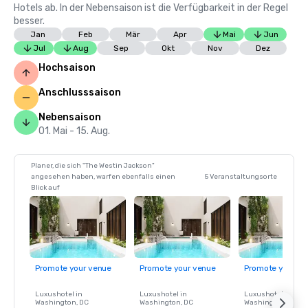
Hotels ab. In der Nebensaison ist die Verfügbarkeit in der Regel
besser.
Jan
Feb
Mär
Apr
Mai
Jun
Jul
Aug
Sep
Okt
Nov
Dez
Hochsaison
Anschlusssaison
Nebensaison
01. Mai - 15. Aug.
Planer, die sich "The Westin Jackson"
angesehen haben, warfen ebenfalls einen
5 Veranstaltungsorte
Blick auf
Promote your venue
Promote your venue
Promote your ve
Luxushotel in
Luxushotel in
Luxushotel in
Washington
, DC
Washington
, DC
Washington
, DC