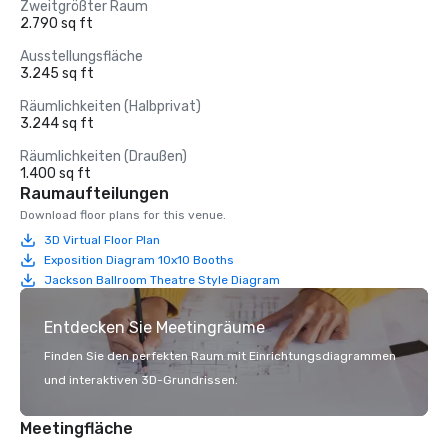
Zweitgrößter Raum
2.790 sq ft
Ausstellungsfläche
3.245 sq ft
Räumlichkeiten (Halbprivat)
3.244 sq ft
Räumlichkeiten (Draußen)
1.400 sq ft
Raumaufteilungen
Download floor plans for this venue.
3D Virtual Floor Plan
Exposition Diagram 10x10 Booths
Jackson Ballroom Theatre Style Diagram
Entdecken Sie Meetingräume
Finden Sie den perfekten Raum mit Einrichtungsdiagrammen
und interaktiven 3D-Grundrissen.
Meetingfläche