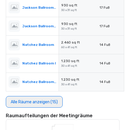
930 sq ft
Jackson Ballroom III
17 Fuß
30 x 31 sq ft
930 sq ft
Jackson Ballroom IV
17 Fuß
30 x 31 sq ft
2.460 sq ft
Natchez Ballroom
14 Fuß
60 x 41 sq ft
1.230 sq ft
Natchez Ballroom I
14 Fuß
30 x 41 sq ft
1.230 sq ft
Natchez Ballroom II
14 Fuß
30 x 41 sq ft
Alle Räume anzeigen (15)
Raumaufteilungen der Meetingräume