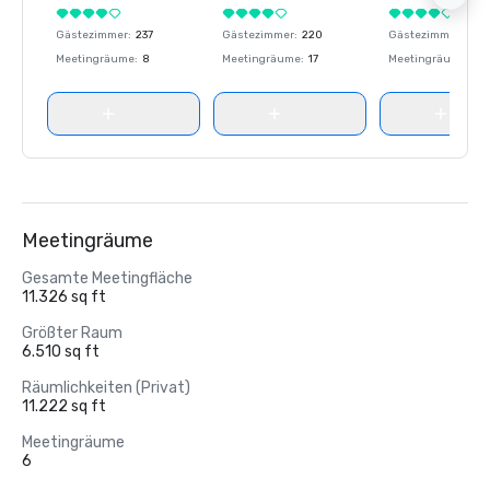
Gästezimmer
:
237
Gästezimmer
:
220
Gästezimmer
:
237
Meetingräume
:
8
Meetingräume
:
17
Meetingräume
:
8
Meetingräume
Gesamte Meetingfläche
11.326 sq ft
Größter Raum
6.510 sq ft
Räumlichkeiten (Privat)
11.222 sq ft
Meetingräume
6