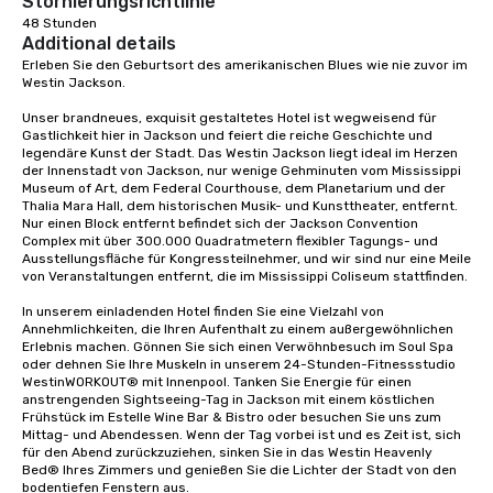
Stornierungsrichtlinie
48 Stunden
Additional details
Erleben Sie den Geburtsort des amerikanischen Blues wie nie zuvor im 
Westin Jackson. 

Unser brandneues, exquisit gestaltetes Hotel ist wegweisend für 
Gastlichkeit hier in Jackson und feiert die reiche Geschichte und 
legendäre Kunst der Stadt. Das Westin Jackson liegt ideal im Herzen 
der Innenstadt von Jackson, nur wenige Gehminuten vom Mississippi 
Museum of Art, dem Federal Courthouse, dem Planetarium und der 
Thalia Mara Hall, dem historischen Musik- und Kunsttheater, entfernt. 
Nur einen Block entfernt befindet sich der Jackson Convention 
Complex mit über 300.000 Quadratmetern flexibler Tagungs- und 
Ausstellungsfläche für Kongressteilnehmer, und wir sind nur eine Meile 
von Veranstaltungen entfernt, die im Mississippi Coliseum stattfinden. 

In unserem einladenden Hotel finden Sie eine Vielzahl von 
Annehmlichkeiten, die Ihren Aufenthalt zu einem außergewöhnlichen 
Erlebnis machen. Gönnen Sie sich einen Verwöhnbesuch im Soul Spa 
oder dehnen Sie Ihre Muskeln in unserem 24-Stunden-Fitnessstudio 
WestinWORKOUT® mit Innenpool. Tanken Sie Energie für einen 
anstrengenden Sightseeing-Tag in Jackson mit einem köstlichen 
Frühstück im Estelle Wine Bar & Bistro oder besuchen Sie uns zum 
Mittag- und Abendessen. Wenn der Tag vorbei ist und es Zeit ist, sich 
für den Abend zurückzuziehen, sinken Sie in das Westin Heavenly 
Bed® Ihres Zimmers und genießen Sie die Lichter der Stadt von den 
bodentiefen Fenstern aus. 
