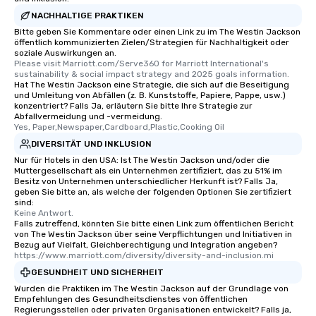
NACHHALTIGE PRAKTIKEN
Bitte geben Sie Kommentare oder einen Link zu im The Westin Jackson
öffentlich kommunizierten Zielen/Strategien für Nachhaltigkeit oder
soziale Auswirkungen an.
Please visit Marriott.com/Serve360 for Marriott International's 
sustainability & social impact strategy and 2025 goals information.
Hat The Westin Jackson eine Strategie, die sich auf die Beseitigung
und Umleitung von Abfällen (z. B. Kunststoffe, Papiere, Pappe, usw.)
konzentriert? Falls Ja, erläutern Sie bitte Ihre Strategie zur
Abfallvermeidung und -vermeidung.
Yes, Paper,Newspaper,Cardboard,Plastic,Cooking Oil
DIVERSITÄT UND INKLUSION
Nur für Hotels in den USA: Ist The Westin Jackson und/oder die
Muttergesellschaft als ein Unternehmen zertifiziert, das zu 51% im
Besitz von Unternehmen unterschiedlicher Herkunft ist? Falls Ja,
geben Sie bitte an, als welche der folgenden Optionen Sie zertifiziert
sind:
Keine Antwort.
Falls zutreffend, könnten Sie bitte einen Link zum öffentlichen Bericht
von The Westin Jackson über seine Verpflichtungen und Initiativen in
Bezug auf Vielfalt, Gleichberechtigung und Integration angeben?
https://www.marriott.com/diversity/diversity-and-inclusion.mi
GESUNDHEIT UND SICHERHEIT
Wurden die Praktiken im The Westin Jackson auf der Grundlage von
Empfehlungen des Gesundheitsdienstes von öffentlichen
Regierungsstellen oder privaten Organisationen entwickelt? Falls ja,