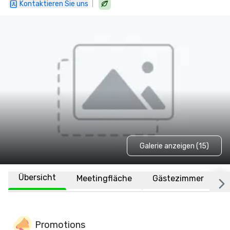
|
Kontaktieren Sie uns
Galerie anzeigen (15)
Übersicht
Meetingfläche
Gästezimmer
O
Promotions