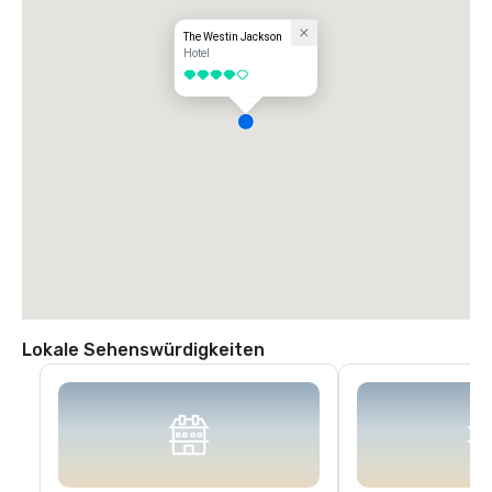
Nehmen Sie die Ausfahrt 92B auf der linken Seite in Richtung Gallatin 
Street

Biegen Sie links auf die Tombigbee Street ab

The Westin Jackson
Biegen Sie links auf die Congress Street ab

Hotel
Wir sind auf der rechten Seite.
4 von 5
Lokale Sehenswürdigkeiten