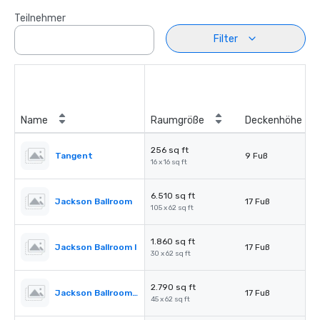
Teilnehmer
Filter
Name
Raumgröße
Deckenhöhe
256 sq ft
Tangent
9 Fuß
16 x 16 sq ft
6.510 sq ft
Jackson Ballroom
17 Fuß
105 x 62 sq ft
1.860 sq ft
Jackson Ballroom I
17 Fuß
30 x 62 sq ft
2.790 sq ft
Jackson Ballroom II
17 Fuß
45 x 62 sq ft