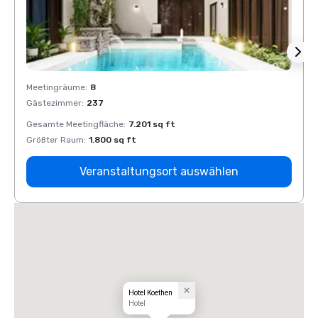
Meetingräume
:
8
Meeti
Gästezimmer
:
237
Gäste
Gesamte Meetingfläche
:
7.201 sq ft
Gesam
Größter Raum
:
1.800 sq ft
Größt
Veranstaltungsort auswählen
Hotel Koethen
Hotel