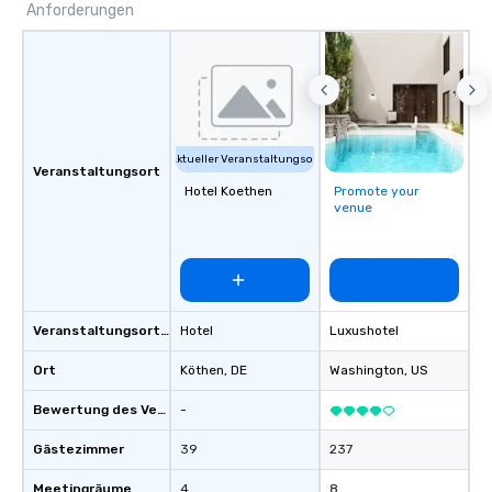
Anforderungen
Aktueller Veranstaltungsort
Veranstaltungsort
Hotel Koethen
Promote your
venue
Veranstaltungsortstyp
Hotel
Luxushotel
Ort
Köthen
, DE
Washington
, US
Bewertung des Veranstaltungsortes
-
Gästezimmer
39
237
Meetingräume
4
8