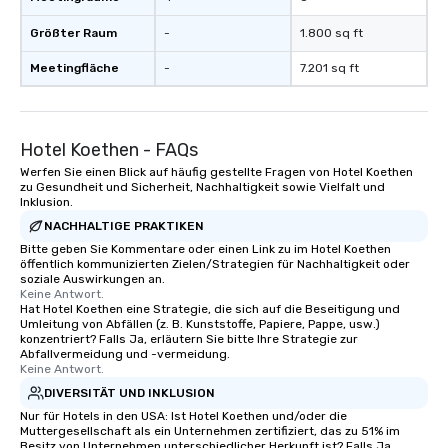
Größter Raum
-
1.800 sq ft
Meetingfläche
-
7.201 sq ft
Hotel Koethen - FAQs
Werfen Sie einen Blick auf häufig gestellte Fragen von Hotel Koethen
zu Gesundheit und Sicherheit, Nachhaltigkeit sowie Vielfalt und
Inklusion.
NACHHALTIGE PRAKTIKEN
Bitte geben Sie Kommentare oder einen Link zu im Hotel Koethen
öffentlich kommunizierten Zielen/Strategien für Nachhaltigkeit oder
soziale Auswirkungen an.
Keine Antwort.
Hat Hotel Koethen eine Strategie, die sich auf die Beseitigung und
Umleitung von Abfällen (z. B. Kunststoffe, Papiere, Pappe, usw.)
konzentriert? Falls Ja, erläutern Sie bitte Ihre Strategie zur
Abfallvermeidung und -vermeidung.
Keine Antwort.
DIVERSITÄT UND INKLUSION
Nur für Hotels in den USA: Ist Hotel Koethen und/oder die
Muttergesellschaft als ein Unternehmen zertifiziert, das zu 51% im
Besitz von Unternehmen unterschiedlicher Herkunft ist? Falls Ja,