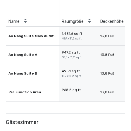
Name
Raumgröße
Deckenhöhe
1.431,6 sq ft
Ao Nang Suite Main Auditorium
13,8 Fuß
45,9 x 31,2 sq ft
947,2 sq ft
Ao Nang Suite A
13,8 Fuß
30,5 x 31,2 sq ft
495,1 sq ft
Ao Nang Suite B
13,8 Fuß
15,7 x 31,2 sq ft
968,8 sq ft
Pre Function Area
13,8 Fuß
-
Gästezimmer