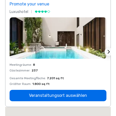
Promote your venue
Prom
Luxushotel
Luxus
Meetingräume
:
8
Meeti
Gästezimmer
:
237
Gäste
Gesamte Meetingfläche
:
7.201 sq ft
Gesam
Größter Raum
:
1.800 sq ft
Größt
Veranstaltungsort auswählen