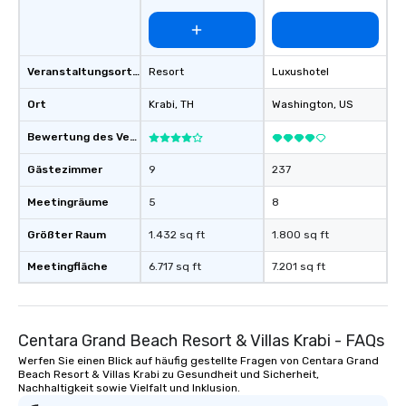
Veranstaltungsortstyp
Resort
Luxushotel
Ort
Krabi
, TH
Washington
, US
Bewertung des Veranstaltungsortes
Gästezimmer
9
237
Meetingräume
5
8
Größter Raum
1.432 sq ft
1.800 sq ft
Meetingfläche
6.717 sq ft
7.201 sq ft
Centara Grand Beach Resort & Villas Krabi - FAQs
Werfen Sie einen Blick auf häufig gestellte Fragen von Centara Grand
Beach Resort & Villas Krabi zu Gesundheit und Sicherheit,
Nachhaltigkeit sowie Vielfalt und Inklusion.