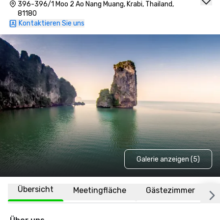
396-396/1 Moo 2 Ao Nang Muang, Krabi, Thailand,
81180
Kontaktieren Sie uns
Galerie anzeigen (5)
Übersicht
Meetingfläche
Gästezimmer
O