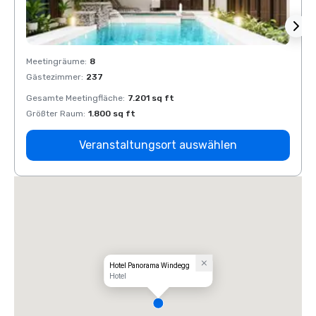
Meetingräume
:
8
Meeti
Gästezimmer
:
237
Gäste
Gesamte Meetingfläche
:
7.201 sq ft
Gesam
Größter Raum
:
1.800 sq ft
Größt
Veranstaltungsort auswählen
Hotel Panorama Windegg
Hotel