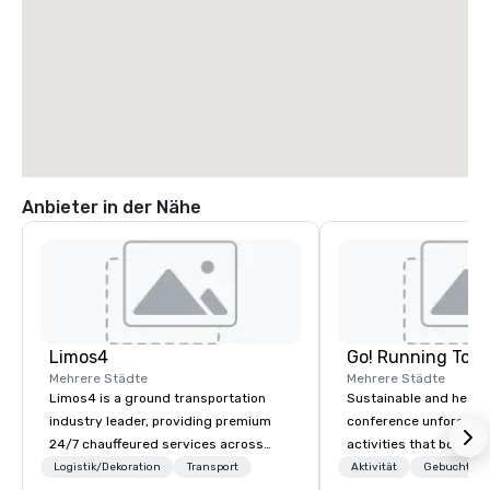
Anbieter in der Nähe
Limos4
Go! Running Tour
Mehrere Städte
Mehrere Städte
Limos4 is a ground transportation
Sustainable and healt
industry leader, providing premium
conference unforgetta
24/7 chauffeured services across
activities that boost 
200+ cities, 60+ countries and 250+
lower carbon footprint
Logistik/Dekoration
Transport
Aktivität
Gebuchte U