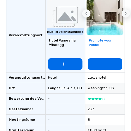
statuses and partner evaluation
protocols are some of the Limos4
products that bring necessary
flexibility and seamlessness in
today’s fast-paced world.
Aktueller Veranstaltungsort
Veranstaltungsort
Hotel Panorama
Promote your
Windegg
venue
Veranstaltungsortstyp
Hotel
Luxushotel
Ort
Langnau a. Albis
, CH
Washington
, US
Bewertung des Veranstaltungsortes
-
Gästezimmer
-
237
Meetingräume
-
8
Größter Raum
-
1.800 sq ft