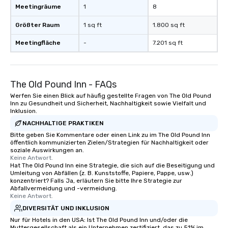
Meetingräume
1
8
Größter Raum
1 sq ft
1.800 sq ft
Meetingfläche
-
7.201 sq ft
The Old Pound Inn - FAQs
Werfen Sie einen Blick auf häufig gestellte Fragen von The Old Pound
Inn zu Gesundheit und Sicherheit, Nachhaltigkeit sowie Vielfalt und
Inklusion.
NACHHALTIGE PRAKTIKEN
Bitte geben Sie Kommentare oder einen Link zu im The Old Pound Inn
öffentlich kommunizierten Zielen/Strategien für Nachhaltigkeit oder
soziale Auswirkungen an.
Keine Antwort.
Hat The Old Pound Inn eine Strategie, die sich auf die Beseitigung und
Umleitung von Abfällen (z. B. Kunststoffe, Papiere, Pappe, usw.)
konzentriert? Falls Ja, erläutern Sie bitte Ihre Strategie zur
Abfallvermeidung und -vermeidung.
Keine Antwort.
DIVERSITÄT UND INKLUSION
Nur für Hotels in den USA: Ist The Old Pound Inn und/oder die
Muttergesellschaft als ein Unternehmen zertifiziert, das zu 51% im