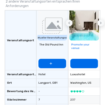
corporate gift. Custom orders are
expectations. Let’s cr
2 andere Veranstaltungsorten entsprachen Ihren
Anforderungen
accepted with a low MOQ. Free Digital
extraordinary together
Mockups available
Aktueller Veranstaltungsort
Veranstaltungsort
The Old Pound Inn
Promote your
venue
Veranstaltungsortstyp
Hotel
Luxushotel
Ort
Langport
, GB1
Washington
, US
Bewertung des Veranstaltungsortes
-
Gästezimmer
7
237