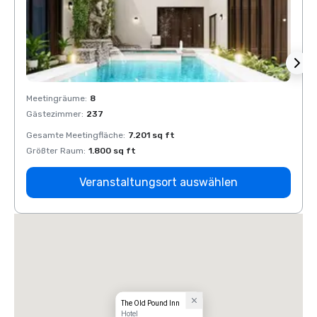
Meetingräume
:
8
Meeti
Gästezimmer
:
237
Gäste
Gesamte Meetingfläche
:
7.201 sq ft
Gesam
Größter Raum
:
1.800 sq ft
Größt
Veranstaltungsort auswählen
The Old Pound Inn
Hotel