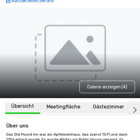
Kontaktieren Sie uns
Galerie anzeigen (4)
Übersicht
Meetingfläche
Gästezimmer
O
Über uns
Das Old Pound Inn war ein Apfelweinhaus, das zuerst 1571 und dann 
1756 erbaut wurde. Es wurde White Lion Public House genannt. Es 