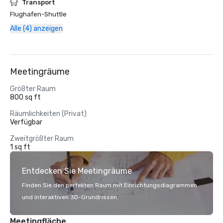
Transport
Flughafen-Shuttle
Alle (4) anzeigen
Meetingräume
Größter Raum
800 sq ft
Räumlichkeiten (Privat)
Verfügbar
Zweitgrößter Raum
1 sq ft
Entdecken Sie Meetingräume
Finden Sie den perfekten Raum mit Einrichtungsdiagrammen
und interaktiven 3D-Grundrissen.
Meetingfläche