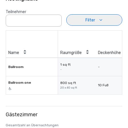
Teilnehmer
Filter
Name
Raumgröße
Deckenhöhe
1 sq ft
Ballroom
-
-
Ballroom one
800 sq ft
10 Fuß
20 x 40 sq ft
Gästezimmer
Gesamtzahl an Übernachtungen