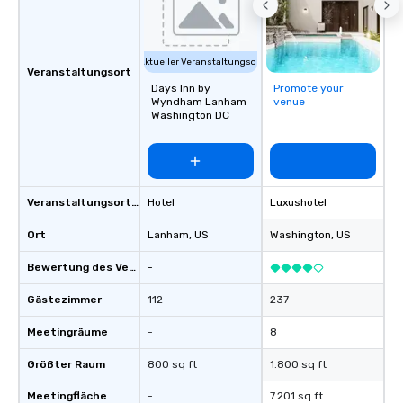
Aktueller Veranstaltungsort
Veranstaltungsort
Days Inn by
Promote your
Wyndham Lanham
venue
Washington DC
Veranstaltungsortstyp
Hotel
Luxushotel
Ort
Lanham
, US
Washington
, US
Bewertung des Veranstaltungsortes
-
Gästezimmer
112
237
Meetingräume
-
8
Größter Raum
800 sq ft
1.800 sq ft
Meetingfläche
-
7.201 sq ft