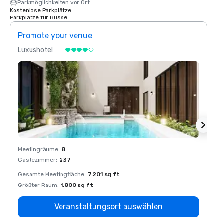
Parkmöglichkeiten vor Ort
Kostenlose Parkplätze
Parkplätze für Busse
Promote your venue
Prom
Luxushotel
Luxus
Meetingräume
:
8
Meeti
Gästezimmer
:
237
Gäste
Gesamte Meetingfläche
:
7.201 sq ft
Gesam
Größter Raum
:
1.800 sq ft
Größt
Veranstaltungsort auswählen