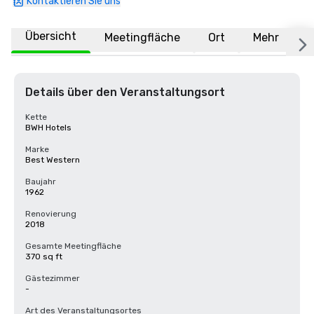
Kontaktieren Sie uns
Übersicht
Meetingfläche
Ort
Mehr
F
Details über den Veranstaltungsort
Kette
BWH Hotels
Marke
Best Western
Baujahr
1962
Renovierung
2018
Gesamte Meetingfläche
370 sq ft
Gästezimmer
-
Art des Veranstaltungsortes