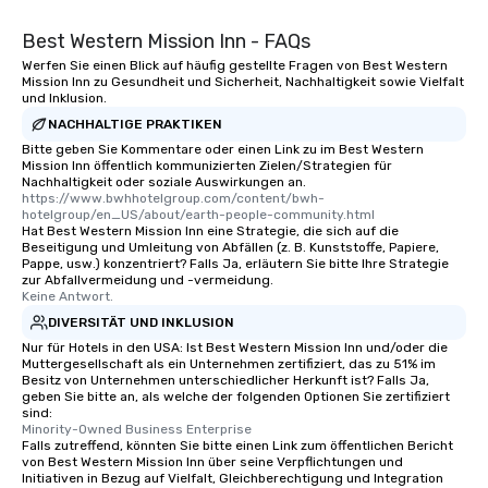
Best Western Mission Inn - FAQs
Werfen Sie einen Blick auf häufig gestellte Fragen von Best Western
Mission Inn zu Gesundheit und Sicherheit, Nachhaltigkeit sowie Vielfalt
und Inklusion.
NACHHALTIGE PRAKTIKEN
Bitte geben Sie Kommentare oder einen Link zu im Best Western
Mission Inn öffentlich kommunizierten Zielen/Strategien für
Nachhaltigkeit oder soziale Auswirkungen an.
https://www.bwhhotelgroup.com/content/bwh-
hotelgroup/en_US/about/earth-people-community.html
Hat Best Western Mission Inn eine Strategie, die sich auf die
Beseitigung und Umleitung von Abfällen (z. B. Kunststoffe, Papiere,
Pappe, usw.) konzentriert? Falls Ja, erläutern Sie bitte Ihre Strategie
zur Abfallvermeidung und -vermeidung.
Keine Antwort.
DIVERSITÄT UND INKLUSION
Nur für Hotels in den USA: Ist Best Western Mission Inn und/oder die
Muttergesellschaft als ein Unternehmen zertifiziert, das zu 51% im
Besitz von Unternehmen unterschiedlicher Herkunft ist? Falls Ja,
geben Sie bitte an, als welche der folgenden Optionen Sie zertifiziert
sind:
Minority-Owned Business Enterprise
Falls zutreffend, könnten Sie bitte einen Link zum öffentlichen Bericht
von Best Western Mission Inn über seine Verpflichtungen und
Initiativen in Bezug auf Vielfalt, Gleichberechtigung und Integration