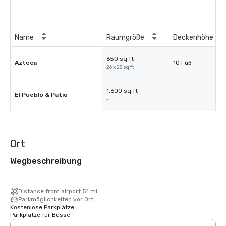
Name
Raumgröße
Deckenhöhe
650 sq ft
Azteca
10 Fuß
26 x 25 sq ft
1.600 sq ft
El Pueblo & Patio
-
-
Ort
Wegbeschreibung
Distance from airport 51 mi
Parkmöglichkeiten vor Ort
Kostenlose Parkplätze
Parkplätze für Busse