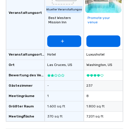
Aktueller Veranstaltungsort
Veranstaltungsort
Best Western
Promote your
Mission Inn
venue
Veranstaltungsortstyp
Hotel
Luxushotel
Ort
Las Cruces
, US
Washington
, US
Bewertung des Veranstaltungsortes
Gästezimmer
-
237
Meetingräume
1
8
Größter Raum
1.600 sq ft
1.800 sq ft
Meetingfläche
370 sq ft
7.201 sq ft