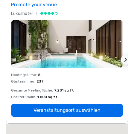
Promote your venue
Prom
Luxushotel
Luxus
Meetingräume
:
8
Meeti
Gästezimmer
:
237
Gäste
Gesamte Meetingfläche
:
7.201 sq ft
Gesam
Größter Raum
:
1.800 sq ft
Größt
Veranstaltungsort auswählen