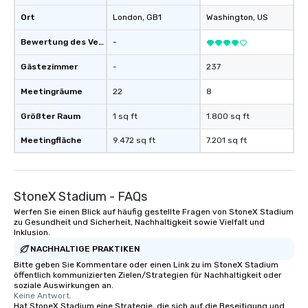
Ort
London
, GB1
Washington
, US
Bewertung des Veranstaltungsortes
-
Gästezimmer
-
237
Meetingräume
22
8
Größter Raum
1 sq ft
1.800 sq ft
Meetingfläche
9.472 sq ft
7.201 sq ft
StoneX Stadium - FAQs
Werfen Sie einen Blick auf häufig gestellte Fragen von StoneX Stadium
zu Gesundheit und Sicherheit, Nachhaltigkeit sowie Vielfalt und
Inklusion.
NACHHALTIGE PRAKTIKEN
Bitte geben Sie Kommentare oder einen Link zu im StoneX Stadium
öffentlich kommunizierten Zielen/Strategien für Nachhaltigkeit oder
soziale Auswirkungen an.
Keine Antwort.
Hat StoneX Stadium eine Strategie, die sich auf die Beseitigung und