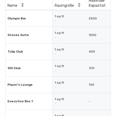
Maximale
Name
Raumgröße
Kapazität
1 sq ft
Olympic Bar
2500
-
1 sq ft
Stonex Suite
1000
-
1 sq ft
Tulip Club
400
-
1 sq ft
100 Club
370
-
1 sq ft
Player's Lounge
150
-
1 sq ft
Executive Box 1
-
-
1 sq ft