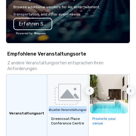
with La Costa Limousine.
Browse additional vendors for AV, entertainment,
transportation, and other event needs.
Erfahren Sie mehr
Powered by
Empfohlene Veranstaltungsorte
2 andere Veranstaltungsorten entsprachen Ihren
Anforderungen
Aktueller Veranstaltungsort
Veranstaltungsort
Greencoat Place
Promote your
Conference Centre
venue