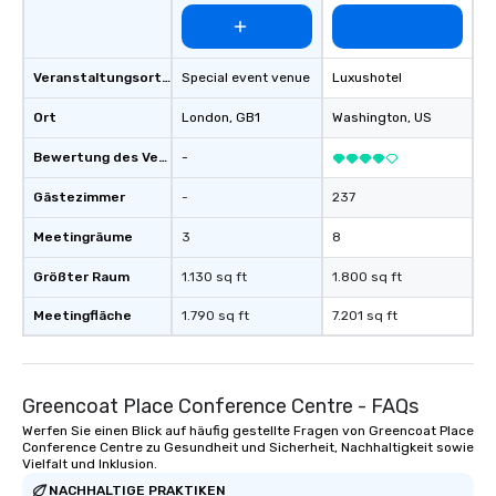
Veranstaltungsortstyp
Special event venue
Luxushotel
Ort
London
, GB1
Washington
, US
Bewertung des Veranstaltungsortes
-
Gästezimmer
-
237
Meetingräume
3
8
Größter Raum
1.130 sq ft
1.800 sq ft
Meetingfläche
1.790 sq ft
7.201 sq ft
Greencoat Place Conference Centre - FAQs
Werfen Sie einen Blick auf häufig gestellte Fragen von Greencoat Place
Conference Centre zu Gesundheit und Sicherheit, Nachhaltigkeit sowie
Vielfalt und Inklusion.
NACHHALTIGE PRAKTIKEN