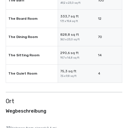
The Barn
100
49,2 x 23,0 sq ft
333,7 sq ft
The Board Room
12
17,1 x 19,4 sq ft
828,8 sq ft
The Dining Room
70
36,1 x 23,0 sq ft
290,6 sq ft
The Sitting Room
14
19,7 x 14,8 sq ft
75,3 sq ft
The Quiet Room
4
7,5 x 9,8 sq ft
Ort
Wegbeschreibung