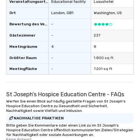
Veranstaltungsortstyp
Educational facility
Luxushotel
Ort
London
, GB1
Washington
, US
Bewertung des Veranstaltungsortes
-
Gästezimmer
-
237
Meetingräume
4
8
Größter Raum
-
1.800 sq ft
Meetingfläche
-
7.201 sq ft
St Joseph's Hospice Education Centre - FAQs
Werfen Sie einen Blick auf häufig gestellte Fragen von St Joseph's
Hospice Education Centre zu Gesundheit und Sicherheit,
Nachhaltigkeit sowie Vielfalt und Inklusion.
NACHHALTIGE PRAKTIKEN
Bitte geben Sie Kommentare oder einen Link zu im St Joseph's
Hospice Education Centre öffentlich kommunizierten Zielen/Strategien
für Nachhaltigkeit oder soziale Auswirkungen an.
Keine Antwort.