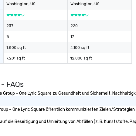
Washington
, US
Washington
, US
237
220
8
17
1.800 sq ft
4.100 sq ft
7.201 sq ft
12.000 sq ft
 - FAQs
ce Group – One Lyric Square zu Gesundheit und Sicherheit, Nachhaltigkei
roup – One Lyric Square öffentlich kommunizierten Zielen/Strategien 
 auf die Beseitigung und Umleitung von Abfällen (z. B. Kunststoffe, Pap