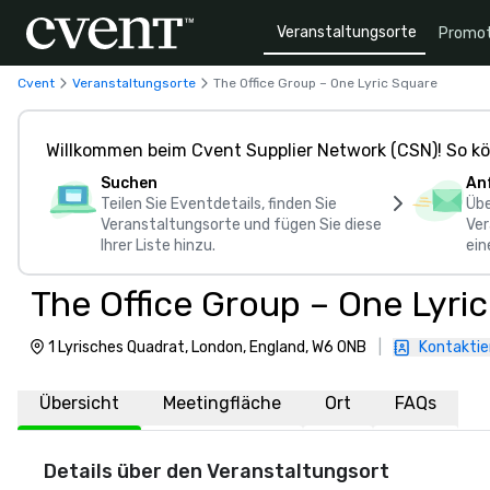
Veranstaltungsorte
Promot
Cvent
Veranstaltungsorte
The Office Group – One Lyric Square
Willkommen beim Cvent Supplier Network (CSN)! So kö
Suchen
An
Teilen Sie Eventdetails, finden Sie
Übe
Veranstaltungsorte und fügen Sie diese
Ver
Ihrer Liste hinzu.
ein
The Office Group – One Lyri
1 Lyrisches Quadrat, London, England, W6 0NB
|
Kontaktie
Übersicht
Meetingfläche
Ort
FAQs
Details über den Veranstaltungsort