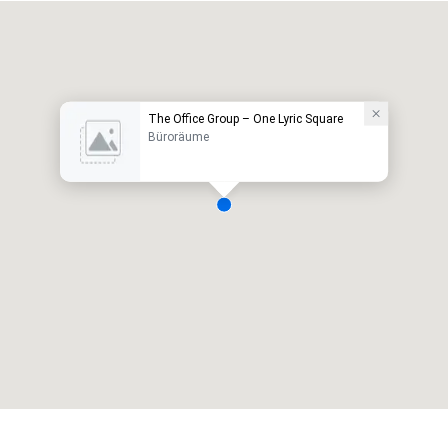
The Office Group – One Lyric Square
Büroräume