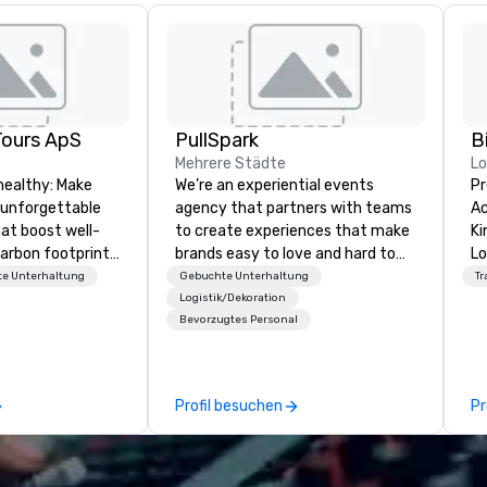
Tours ApS
PullSpark
B
Mehrere Städte
L
healthy: Make
We’re an experiential events
Pr
 unforgettable
agency that partners with teams
Ac
hat boost well-
to create experiences that make
Kingdom
arbon footprints.
brands easy to love and hard to
Lo
 on the run with
forget. Most companies already
op
e Unterhaltung
Gebuchte Unterhaltung
Tr
ing guides.
know what makes them easy to
hi
Logistik/Dekoration
Bevorzugtes Personal
love; we help teams design
fo
moments that truly stick backed
an
by our trademarked neuroscience
pr
tool, Nistinct.
m
Profil besuchen
Pr
ex
se
pl
Lo