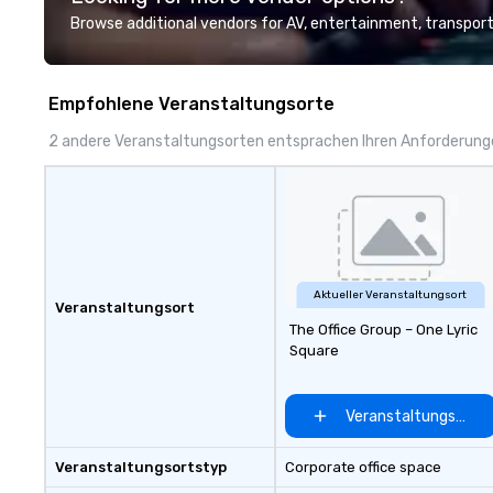
and support staff; you will know
Browse additional vendors for AV, entertainment, transport
quality when you travel with La
Costa Limousine.
Empfohlene Veranstaltungsorte
2 andere Veranstaltungsorten entsprachen Ihren Anforderun
Aktueller Veranstaltungsort
Veranstaltungsort
The Office Group – One Lyric
Square
Veranstaltungsort 
Veranstaltungsortstyp
Corporate office space