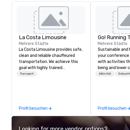
La Costa Limousine
Go! Running 
Mehrere Städte
Mehrere Städte
La Costa Limousine provides safe,
Sustainable and 
clean and reliable chauffeured
your conference
transportation. We achieve this
with activities t
goal with highly trained
being and lower c
chauffeurs, the newest vehicles
Explore the world
Transport
Aktivität
Gebucht
available and a commitment to
expert local runn
Five Star service. The difference
between La Costa Limousine and
other companies can be explained
using one word – quality. From our
Profil besuchen
Profil besuchen
perfectly maintained fleet of late
model luxury vehicles to the
highly experienced and
Looking for more vendor options?
professional team of chauffeurs