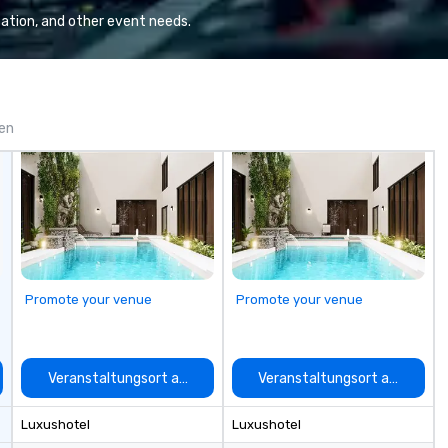
We
ation, and other event needs.
se
6 
co
sy
fo
gen
co
it
Promote your venue
Promote your venue
auswählen
Veranstaltungsort auswählen
Veranstaltungsort auswähle
Luxushotel
Luxushotel