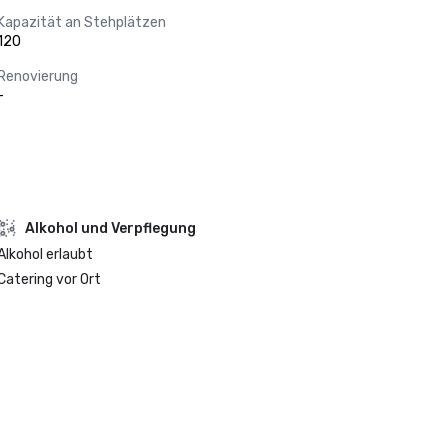
Kapazität an Stehplätzen
120
Renovierung
-
‪Alkohol‬ und Verpflegung
‪Alkohol‬ erlaubt
Catering vor Ort