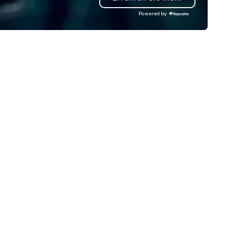
 operate a fleet of 49–53
mindsets driving the world's
Powered by
ater executive coaches, all Euro
fastest-growing companies, 
/ ULEZ compliant, featuring air-
walk away with a practical
nditioning, reclining seats, PA
innovation playbook, SVEA
stem and USB charging, ideal
delivers programming that is
r group tours, airport transfers,
memorable, substantive, and
rporate visits, multi-day
uniquely rooted in the Valley. 
ineraries, and event logistics.
for groups of 10–200. Fully
customizable by industry,
seniority, and objectives.
n