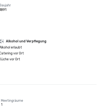
Baujahr
1891
‪Alkohol‬ und Verpflegung
‪Alkohol‬ erlaubt
Catering vor Ort
Küche vor Ort
Meetingräume
1