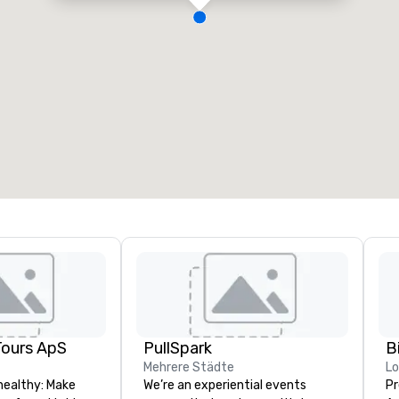
Tours ApS
PullSpark
B
Mehrere Städte
L
healthy: Make
We’re an experiential events
Pr