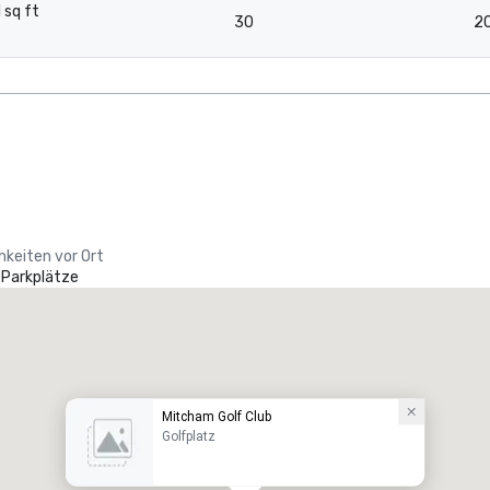
1 sq ft
30
2
-
hkeiten vor Ort
 Parkplätze
Mitcham Golf Club
Golfplatz