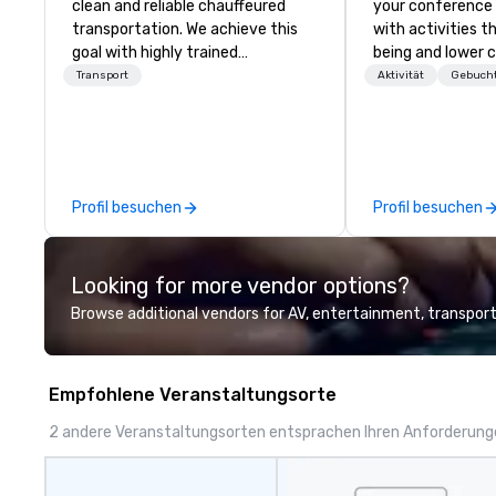
clean and reliable chauffeured
your conference
transportation. We achieve this
with activities t
goal with highly trained
being and lower c
chauffeurs, the newest vehicles
Explore the world
Transport
Aktivität
Gebucht
available and a commitment to
expert local runn
Five Star service. The difference
between La Costa Limousine and
other companies can be explained
using one word – quality. From our
Profil besuchen
Profil besuchen
perfectly maintained fleet of late
model luxury vehicles to the
highly experienced and
Looking for more vendor options?
professional team of chauffeurs
and support staff; you will know
Browse additional vendors for AV, entertainment, transport
quality when you travel with La
Costa Limousine.
Empfohlene Veranstaltungsorte
2 andere Veranstaltungsorten entsprachen Ihren Anforderun