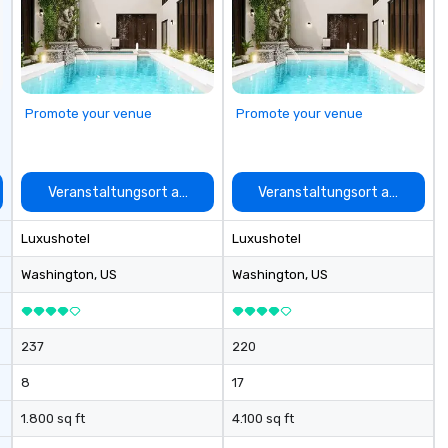
Promote your venue
Promote your venue
auswählen
Veranstaltungsort auswählen
Veranstaltungsort auswähle
Luxushotel
Luxushotel
Washington
, US
Washington
, US
237
220
8
17
1.800 sq ft
4.100 sq ft