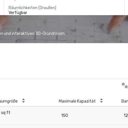
Räumlichkeiten (Draußen)
Verfügbar
n und interaktiven 3D-Grundrissen.
aumgröße
Maximale Kapazität
Ba
1 sq ft
150
1
-