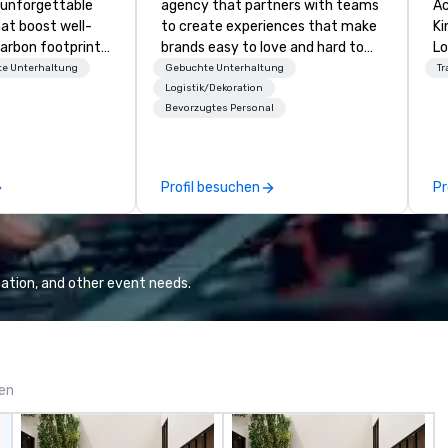
 unforgettable
agency that partners with teams
Ac
hat boost well-
to create experiences that make
Kingdom
arbon footprints.
brands easy to love and hard to
Lo
 on the run with
forget. Most companies already
op
e Unterhaltung
Gebuchte Unterhaltung
Tr
ing guides.
know what makes them easy to
hi
Logistik/Dekoration
Bevorzugtes Personal
love; we help teams design
fo
moments that truly stick backed
an
by our trademarked neuroscience
pr
tool, Nistinct.
m
Profil besuchen
Pr
ex
se
pl
Lo
We
ation, and other event needs.
se
6 
co
sy
fo
gen
co
it