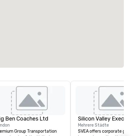
ig Ben Coaches Ltd
ondon
Mehrere Städte
emium Group Transportation
SVEA offers corporate groups