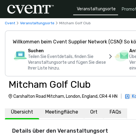
Veranstaltungsorte
Promot
Cvent
Veranstaltungsorte
Mitcham Golf Club
Willkommen beim Cvent Supplier Network (CSN)! So kö
Suchen
An
Teilen Sie Eventdetails, finden Sie
Übe
Veranstaltungsorte und fügen Sie diese
Ver
Ihrer Liste hinzu.
ein
Mitcham Golf Club
Carshalton Road Mitcham, London, England, CR4 4 HN
|
K
Übersicht
Meetingfläche
Ort
FAQs
Details über den Veranstaltungsort