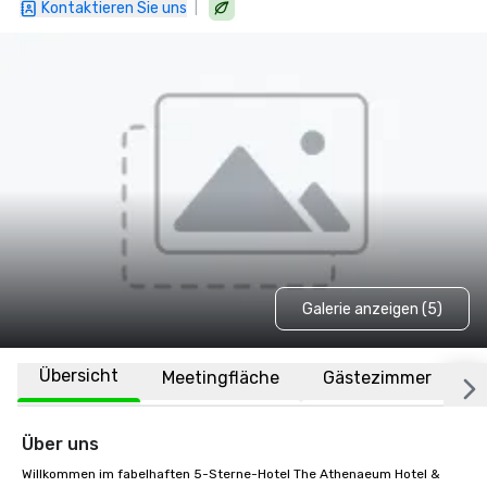
|
Kontaktieren Sie uns
Galerie anzeigen (5)
Übersicht
Meetingfläche
Gästezimmer
O
Über uns
Willkommen im fabelhaften 5-Sterne-Hotel The Athenaeum Hotel & 