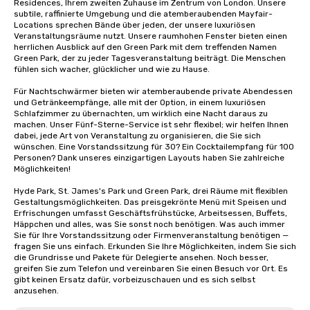
Residences, Ihrem zweiten Zuhause im Zentrum von London. Unsere 
subtile, raffinierte Umgebung und die atemberaubenden Mayfair-
Locations sprechen Bände über jeden, der unsere luxuriösen 
Veranstaltungsräume nutzt. Unsere raumhohen Fenster bieten einen 
herrlichen Ausblick auf den Green Park mit dem treffenden Namen 
Green Park, der zu jeder Tagesveranstaltung beiträgt. Die Menschen 
fühlen sich wacher, glücklicher und wie zu Hause.

Für Nachtschwärmer bieten wir atemberaubende private Abendessen 
und Getränkeempfänge, alle mit der Option, in einem luxuriösen 
Schlafzimmer zu übernachten, um wirklich eine Nacht daraus zu 
machen. Unser Fünf-Sterne-Service ist sehr flexibel; wir helfen Ihnen 
dabei, jede Art von Veranstaltung zu organisieren, die Sie sich 
wünschen. Eine Vorstandssitzung für 30? Ein Cocktailempfang für 100 
Personen? Dank unseres einzigartigen Layouts haben Sie zahlreiche 
Möglichkeiten!

Hyde Park, St. James's Park und Green Park, drei Räume mit flexiblen 
Gestaltungsmöglichkeiten. Das preisgekrönte Menü mit Speisen und 
Erfrischungen umfasst Geschäftsfrühstücke, Arbeitsessen, Buffets, 
Häppchen und alles, was Sie sonst noch benötigen. Was auch immer 
Sie für Ihre Vorstandssitzung oder Firmenveranstaltung benötigen — 
fragen Sie uns einfach. Erkunden Sie Ihre Möglichkeiten, indem Sie sich 
die Grundrisse und Pakete für Delegierte ansehen. Noch besser, 
greifen Sie zum Telefon und vereinbaren Sie einen Besuch vor Ort. Es 
gibt keinen Ersatz dafür, vorbeizuschauen und es sich selbst 
anzusehen.