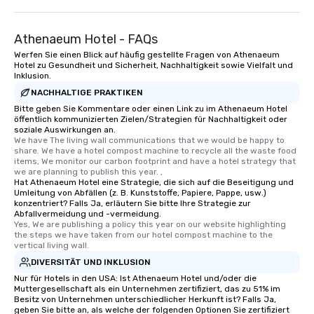
Athenaeum Hotel - FAQs
Werfen Sie einen Blick auf häufig gestellte Fragen von Athenaeum
Hotel zu Gesundheit und Sicherheit, Nachhaltigkeit sowie Vielfalt und
Inklusion.
NACHHALTIGE PRAKTIKEN
Bitte geben Sie Kommentare oder einen Link zu im Athenaeum Hotel
öffentlich kommunizierten Zielen/Strategien für Nachhaltigkeit oder
soziale Auswirkungen an.
We have The living wall communications that we would be happy to 
share. We have a hotel compost machine to recycle all the waste food 
items, We monitor our carbon footprint and have a hotel strategy that 
we are planning to publish this year. ,
Hat Athenaeum Hotel eine Strategie, die sich auf die Beseitigung und
Umleitung von Abfällen (z. B. Kunststoffe, Papiere, Pappe, usw.)
konzentriert? Falls Ja, erläutern Sie bitte Ihre Strategie zur
Abfallvermeidung und -vermeidung.
Yes, We are publishing a policy this year on our website highlighting 
the steps we have taken from our hotel compost machine to the 
vertical living wall.
DIVERSITÄT UND INKLUSION
Nur für Hotels in den USA: Ist Athenaeum Hotel und/oder die
Muttergesellschaft als ein Unternehmen zertifiziert, das zu 51% im
Besitz von Unternehmen unterschiedlicher Herkunft ist? Falls Ja,
geben Sie bitte an, als welche der folgenden Optionen Sie zertifiziert