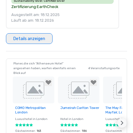
Sustainability level:
Certified Silver
Zertifizierung:
EarthCheck
Ausgestellt am: 18.12.2025
Läuft ab am: 18.12.2026
Details anzeigen
Planer, die sich "Athenaeum Hotel"
angesehen haben, warfen ebenfalls einen
4 Veranstaltungsorte
Blick auf
COMO Metropolitan
Jumeirah Carlton Tower
The May Fair Hote
Removed from
Removed from
Removed fro
London
Mayfair, London
favorites
favorites
favorites
Luxushotel in
London
Hotel in
London
Luxushotel in
Lon
Gästezimmer
:
163
Gästezimmer
:
186
Gästezimmer
:
404