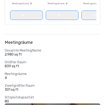
Meetingräume
:
5
Meetingräume
:
6
Meetingräume
:
15
Meetingräume
Gesamte Meetingfläche
2.980 sq ft
Größter Raum
839 sq ft
Meetingräume
4
Zweitgrößter Raum
301 sq ft
Sitzplatzkapazität
80