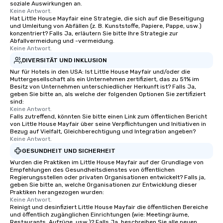
soziale Auswirkungen an.
Keine Antwort.
Hat Little House Mayfair eine Strategie, die sich auf die Beseitigung
und Umleitung von Abfällen (z. B. Kunststoffe, Papiere, Pappe, usw.)
konzentriert? Falls Ja, erläutern Sie bitte Ihre Strategie zur
Abfallvermeidung und -vermeidung.
Keine Antwort.
DIVERSITÄT UND INKLUSION
Nur für Hotels in den USA: Ist Little House Mayfair und/oder die
Muttergesellschaft als ein Unternehmen zertifiziert, das zu 51% im
Besitz von Unternehmen unterschiedlicher Herkunft ist? Falls Ja,
geben Sie bitte an, als welche der folgenden Optionen Sie zertifiziert
sind:
Keine Antwort.
Falls zutreffend, könnten Sie bitte einen Link zum öffentlichen Bericht
von Little House Mayfair über seine Verpflichtungen und Initiativen in
Bezug auf Vielfalt, Gleichberechtigung und Integration angeben?
Keine Antwort.
GESUNDHEIT UND SICHERHEIT
Wurden die Praktiken im Little House Mayfair auf der Grundlage von
Empfehlungen des Gesundheitsdienstes von öffentlichen
Regierungsstellen oder privaten Organisationen entwickelt? Falls ja,
geben Sie bitte an, welche Organisationen zur Entwicklung dieser
Praktiken herangezogen wurden:
Keine Antwort.
Reinigt und desinfiziert Little House Mayfair die öffentlichen Bereiche
und öffentlich zugänglichen Einrichtungen (wie: Meetingräume,
Restaurants, Aufzüge, usw.)? Falls Ja, beschreiben Sie alle neuen