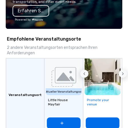
transportation, and other event needs.
Erfahren Sie mehr
Powered by
Empfohlene Veranstaltungsorte
2 andere Veranstaltungsorten entsprachen Ihren
Anforderungen
Aktueller Veranstaltungsort
Veranstaltungsort
Little House
Promote your
Mayfair
venue