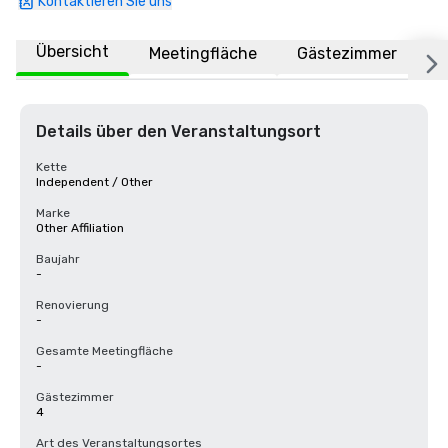
Kontaktieren Sie uns
Übersicht
Meetingfläche
Gästezimmer
O
Details über den Veranstaltungsort
Kette
Independent / Other
Marke
Other Affiliation
Baujahr
-
Renovierung
-
Gesamte Meetingfläche
-
Gästezimmer
4
Art des Veranstaltungsortes