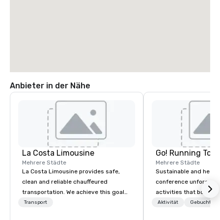
Anbieter in der Nähe
La Costa Limousine
Go! Running Tour
Mehrere Städte
Mehrere Städte
La Costa Limousine provides safe,
Sustainable and healt
clean and reliable chauffeured
conference unforgetta
transportation. We achieve this goal
activities that boost 
with highly trained chauffeurs, the
lower carbon footprint
Transport
Aktivität
Gebuchte U
newest vehicles available and a
world on the run with e