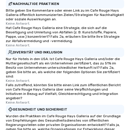
NACHHALTIGE PRAKTIKEN
Bitte geben Sie Kommentare oder einen Link zu im Cafe Rouge Hays
Galleria öffentlich kommunizierten Zielen/Strategien für Nachhaltigkeit
oder soziale Auswirkungen an.
Keine Antwort.
Hat Cafe Rouge Hays Galleria eine Strategie, die sich auf die
Beseitigung und Umleitung von Abfällen (z. B. Kunststoffe, Papiere,
Pappe, usw.) konzentriert? Falls Ja, erläutern Sie bitte Ihre Strategie
zur Abfallvermeidung und -vermeidung.
Keine Antwort.
DIVERSITÄT UND INKLUSION
Nur für Hotels in den USA: Ist Cafe Rouge Hays Galleria und/oder die
Muttergesellschaft als ein Unternehmen zertifiziert, das zu 51% im
Besitz von Unternehmen unterschiedlicher Herkunft ist? Falls Ja,
geben Sie bitte an, als welche der folgenden Optionen Sie zertifiziert
sind:
Keine Antwort.
Falls zutreffend, könnten Sie bitte einen Link zum öffentlichen Bericht
von Cafe Rouge Hays Galleria über seine Verpflichtungen und
Initiativen in Bezug auf Vielfalt, Gleichberechtigung und Integration
angeben?
Keine Antwort.
GESUNDHEIT UND SICHERHEIT
Wurden die Praktiken im Cafe Rouge Hays Galleria auf der Grundlage
von Empfehlungen des Gesundheitsdienstes von öffentlichen
Regierungsstellen oder privaten Organisationen entwickelt? Falls ja,
geben Sie bitte an, welche Organisationen zur Entwicklung dieser