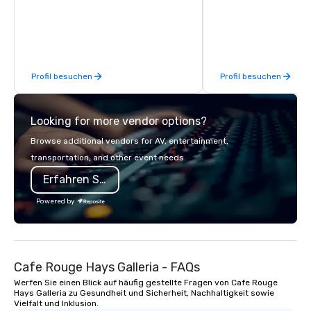
commitment to Five Star service. The
running guides.
difference between La Costa
Limousine and other companies can
be explained using one word – quality.
From our perfectly maintained fleet of
Profil besuchen
Profil besuchen
late model luxury vehicles to the
highly experienced and professional
team of chauffeurs and support staff;
Looking for more vendor options?
you will know quality when you travel
with La Costa Limousine.
Browse additional vendors for AV, entertainment,
transportation, and other event needs.
Erfahren Sie mehr
Powered by
Cafe Rouge Hays Galleria - FAQs
Werfen Sie einen Blick auf häufig gestellte Fragen von Cafe Rouge
Hays Galleria zu Gesundheit und Sicherheit, Nachhaltigkeit sowie
Vielfalt und Inklusion.