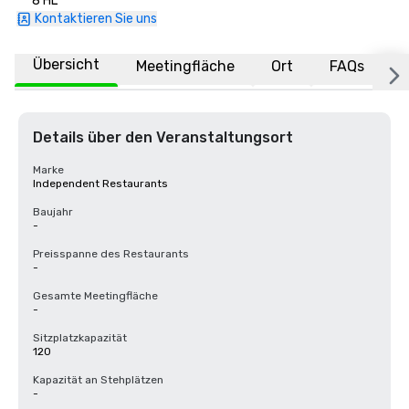
8 HL
Kontaktieren Sie uns
Übersicht
Meetingfläche
Ort
FAQs
Details über den Veranstaltungsort
Marke
Independent Restaurants
Baujahr
-
Preisspanne des Restaurants
-
Gesamte Meetingfläche
-
Sitzplatzkapazität
120
Kapazität an Stehplätzen
-