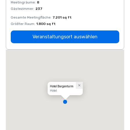
Meetingräume
:
8
Meeti
Gästezimmer
:
237
Gäste
Gesamte Meetingfläche
:
7.201 sq ft
Gesam
Größter Raum
:
1.800 sq ft
Größt
Veranstaltungsort auswählen
Hotel Bargenturm
Hotel