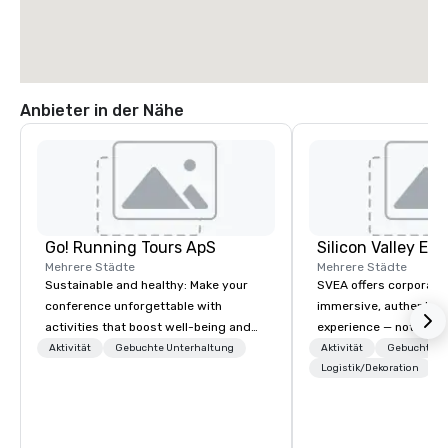
Anbieter in der Nähe
Go! Running Tours ApS
Mehrere Städte
Mehrere Städte
Sustainable and healthy: Make your
SVEA offers corporate
conference unforgettable with
immersive, authentic S
activities that boost well-being and
experience — not a tour
lower carbon footprints. Explore the
transformation. We de
Aktivität
Gebuchte Unterhaltung
Aktivität
Gebuchte U
world on the run with expert local
facilitate custom exec
Logistik/Dekoration
running guides.
tours, learning session
workshops, leadership
behind-the-scenes tec