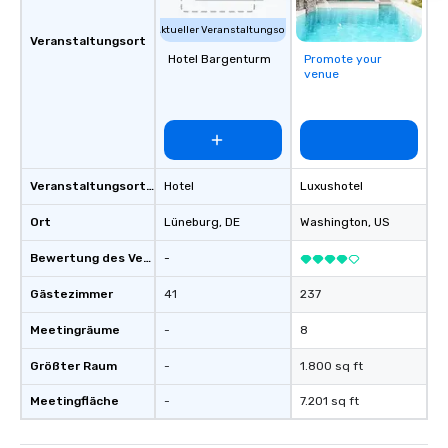
Aktueller Veranstaltungsort
Veranstaltungsort
Hotel Bargenturm
Promote your
venue
Veranstaltungsortstyp
Hotel
Luxushotel
Ort
Lüneburg
, DE
Washington
, US
Bewertung des Veranstaltungsortes
-
Gästezimmer
41
237
Meetingräume
-
8
Größter Raum
-
1.800 sq ft
Meetingfläche
-
7.201 sq ft