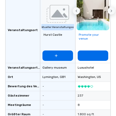
Aktueller Veranstaltungsort
Veranstaltungsort
Hurst Castle
Promote your
venue
Veranstaltungsortstyp
Gallery museum
Luxushotel
Ort
Lymington
, GB1
Washington
, US
Bewertung des Veranstaltungsortes
-
Gästezimmer
-
237
Meetingräume
-
8
Größter Raum
-
1.800 sq ft