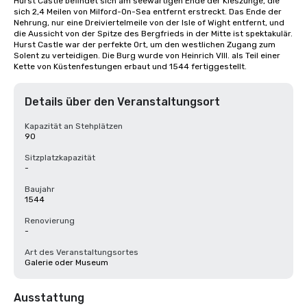
Hurst Castle befindet sich am seewärtigen Ende der Kieszunge, die 
sich 2,4 Meilen von Milford-On-Sea entfernt erstreckt. Das Ende der 
Nehrung, nur eine Dreiviertelmeile von der Isle of Wight entfernt, und 
die Aussicht von der Spitze des Bergfrieds in der Mitte ist spektakulär. 
Hurst Castle war der perfekte Ort, um den westlichen Zugang zum 
Solent zu verteidigen. Die Burg wurde von Heinrich VIII. als Teil einer 
Kette von Küstenfestungen erbaut und 1544 fertiggestellt.
Details über den Veranstaltungsort
Kapazität an Stehplätzen
90
Sitzplatzkapazität
-
Baujahr
1544
Renovierung
-
Art des Veranstaltungsortes
Galerie oder Museum
Ausstattung