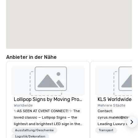
Anbieter in der Nähe
Lollipop Signs by Moving Products
Worldwide
Mehrere Städte
✨AS SEEN AT CVENT CONNECT! ✨ The
Contact:
loved classic — Lollipop Signs — the
cyrus.maleki@klsworl
lightest and brightest LED sign in the
Leading Luxury Groun
world • Open Seats in Dark
Transportation compa
Ausstattung/Geschenke
Transport
Auditoriums • Brand Recognition • VIP
Logistik/Dekoration