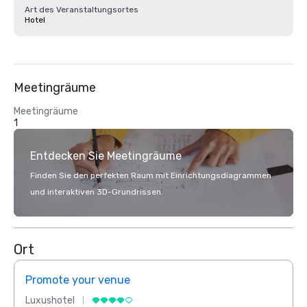
Art des Veranstaltungsortes
Hotel
Meetingräume
Meetingräume
1
Entdecken Sie Meetingräume
Finden Sie den perfekten Raum mit Einrichtungsdiagrammen
und interaktiven 3D-Grundrissen.
Ort
Promote your venue
Prom
Luxushotel
Luxus