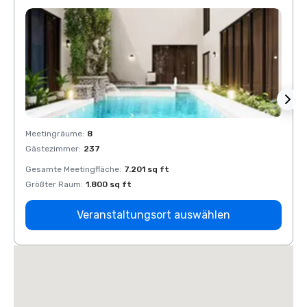
Meetingräume
:
8
Meeti
Gästezimmer
:
237
Gäste
Gesamte Meetingfläche
:
7.201 sq ft
Gesam
Größter Raum
:
1.800 sq ft
Größt
Veranstaltungsort auswählen