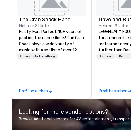
The Crab Shack Band
Mehrere Städte
Mehrere Städte
Feisty. Fun. Perfect. 10+ years of
LEGENDARY FOOD 
packing the dance floors! The Crab
for an incredible
Shack plays a wide variety of
restaurant near 
music with a set list of over 12
further than Dav
hours of music. Winner of the
have amazing g
Gebuchte Unterhaltung
Aktivität
Restaur
Couples Choice Award, Seacoast
winning food and
Best Band Award and Wedding
check us out!
Spotlight Award. Ask us for a
quote - We would love to hear
from you!
Profil besuchen
Profil besuchen
Looking for more vendor options?
Browse additional vendors for AV, entertainment, transport