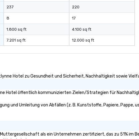
237
220
8
17
1.800 sq ft
4.100 sq ft
7.201 sq ft
12.000 sq ft
lynne Hotel zu Gesundheit und Sicherheit, Nachhaltigkeit sowie Vielfal
e Hotel öffentlich kommunizierten Zielen/Strategien für Nachhaltigk
gung und Umleitung von Abfällen (z. B. Kunststoffe, Papiere, Pappe, usw
e Muttergesellschaft als ein Unternehmen zertifiziert, das zu 51% im 