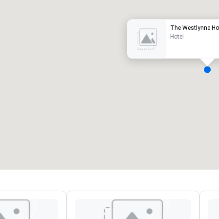
The Westlynne Ho
Hotel
eetingräume
:
Gästezimmer
:
7
220
esamte Meetingfläche
:
Größter Raum
:
2.000 sq ft
4.100 sq ft
Veranstaltungsort auswählen