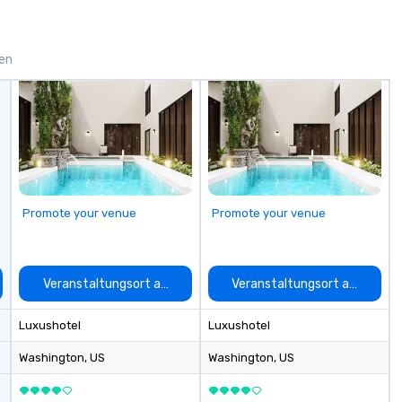
innovation playbook, SVEA
delivers programming that is
memorable, substantive, and
gen
uniquely rooted in the Valley. Ideal
for groups of 10–200. Fully
customizable by industry,
seniority, and objectives.
Promote your venue
Promote your venue
auswählen
Veranstaltungsort auswählen
Veranstaltungsort auswähle
Luxushotel
Luxushotel
Washington
, US
Washington
, US