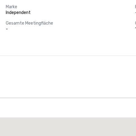
Marke
Independent
Gesamte Meetingfläche
-
Promote your venue
uxushotel