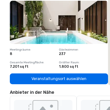
Meetingräume
:
Gästezimmer
:
M
8
237
1
Gesamte Meetingfläche
:
Größter Raum
:
G
7.201 sq ft
1.800 sq ft
1
Veranstaltungsort auswählen
Anbieter in der Nähe