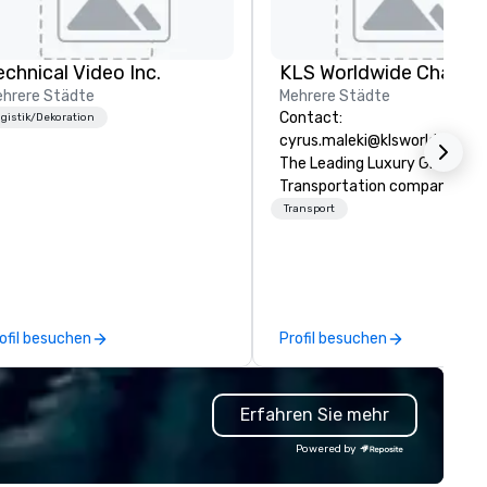
echnical Video Inc.
hrere Städte
Mehrere Städte
Contact:
gistik/Dekoration
cyrus.maleki@klsworldwide.
The Leading Luxury Ground
Transportation company sin
1998
Transport
ofil besuchen
Profil besuchen
Erfahren Sie mehr
Powered by