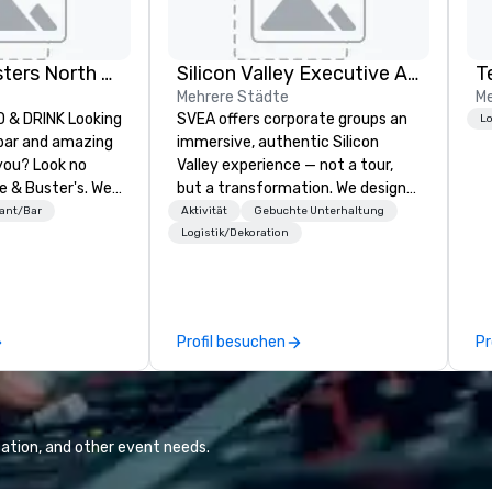
Dave and Busters North east
Silicon Valley Executive Academy
T
Mehrere Städte
Me
& DRINK Looking
SVEA offers corporate groups an
Lo
 bar and amazing
immersive, authentic Silicon
you? Look no
Valley experience — not a tour,
e & Buster's. We
but a transformation. We design
ames and award-
and facilitate custom executive
ant/Bar
Aktivität
Gebuchte Unterhaltung
 drinks. Come
innovation tours, learning
Logistik/Dekoration
sessions, innovation workshops,
leadership intensives, and behind-
the-scenes tech culture
experiences for visiting
Profil besuchen
Pr
delegations, incentive groups, and
corporate offsites. Whether your
group wants to think like a Silicon
Valley founder, explore the
mindsets driving the world's
ation, and other event needs.
fastest-growing companies, or
walk away with a practical