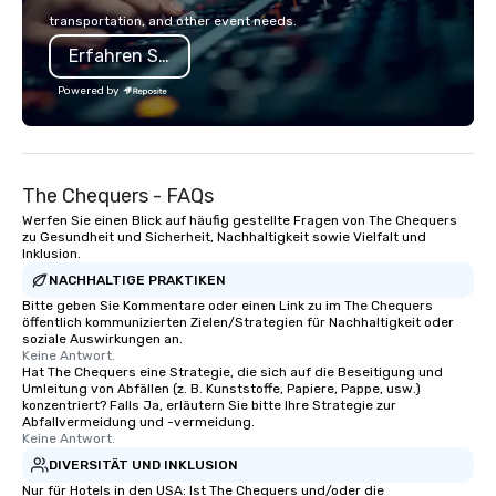
promo videos for quick snippets!) •
so your events leave a
transportation, and other event needs.
Customized content creates a
impression.
Erfahren Sie mehr
memorable event experience for all
attendees. • You do not have to be a
Powered by
“trivia person” to have lots of fun! We
take a unique and creative approach
to a range of topics and fun facts,
aiming to both inform and entertain. In
The Chequers - FAQs
short, we want you to have a good
time throughout! Team Building
Werfen Sie einen Blick auf häufig gestellte Fragen von The Chequers
zu Gesundheit und Sicherheit, Nachhaltigkeit sowie Vielfalt und
Activities and Conferences are our
Inklusion.
specialty! Our trivia events are an
NACHHALTIGE PRAKTIKEN
easy (and “non-cringey”) way for
Bitte geben Sie Kommentare oder einen Link zu im The Chequers
attendees to connect quickly —
öffentlich kommunizierten Zielen/Strategien für Nachhaltigkeit oder
especially those, for virtual events, at
soziale Auswirkungen an.
Keine Antwort.
different locations! These quick
Hat The Chequers eine Strategie, die sich auf die Beseitigung und
connections create a friendly,
Umleitung von Abfällen (z. B. Kunststoffe, Papiere, Pappe, usw.)
collaborative environment and boost
konzentriert? Falls Ja, erläutern Sie bitte Ihre Strategie zur
Abfallvermeidung und -vermeidung.
communication beyond the event
Keine Antwort.
itself.
DIVERSITÄT UND INKLUSION
Nur für Hotels in den USA: Ist The Chequers und/oder die