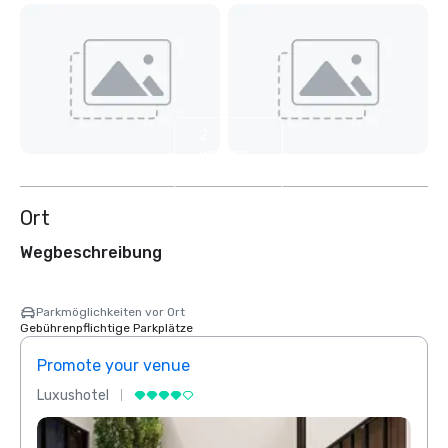
2
weitere
anzeigen
Ort
Wegbeschreibung
Parkmöglichkeiten vor Ort
Gebührenpflichtige Parkplätze
Promote your venue
Prom
Luxushotel
Luxus