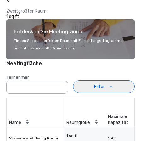
3
Zweitgrößter Raum
1 sq ft
Entdecken Sie Meetingräume
Finden Sie den perfekten Raum mit Einrichtungsdiagrammen
und interaktiven 3D-Grundrissen.
Meetingfläche
Teilnehmer
Filter
Maximale
Name
Raumgröße
Kapazität
1 sq ft
Veranda und Dining Room
150