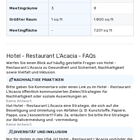
Meetingräume
3
8
Größter Raum
1 sq ft
1.800 sq ft
Meetingfläche
-
7.201 sq ft
Hotel - Restaurant L'Acacia - FAQs
Werfen Sie einen Blick auf häufig gestellte Fragen von Hotel -
Restaurant L'Acacia zu Gesundheit und Sicherheit, Nachhaltigkeit
sowie Vielfalt und Inklusion.
NACHHALTIGE PRAKTIKEN
Bitte geben Sie Kommentare oder einen Link zu im Hotel - Restaurant
L'Acacia öffentlich kommunizierten Zielen/Strategien für
Nachhaltigkeit oder soziale Auswirkungen an.
Keine Antwort.
Hat Hotel - Restaurant L'Acacia eine Strategie, die sich auf die
Beseitigung und Umleitung von Abfällen (z. B. Kunststoffe, Papiere,
Pappe, usw.) konzentriert? Falls Ja, erläutern Sie bitte Ihre Strategie
zur Abfallvermeidung und -vermeidung.
Keine Antwort.
DIVERSITÄT UND INKLUSION
Nur für Hotels in den USA: Ist Hotel - Restaurant L'Acacia und/oder die