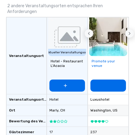
transfers, roadshows, long distance
2 andere Veranstaltungsorten entsprachen Ihren
Anforderungen
rides and event transportation
service. Livery solutions, ride
statuses and partner evaluation
protocols are some of the Limos4
products that bring necessary
flexibility and seamlessness in
today’s fast-paced world.
Aktueller Veranstaltungsort
Veranstaltungsort
Hotel - Restaurant
Promote your
L'Acacia
venue
Veranstaltungsortstyp
Hotel
Luxushotel
Ort
Marly
, CH
Washington
, US
Bewertung des Veranstaltungsortes
Gästezimmer
17
237