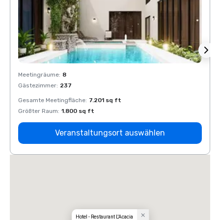
Meetingräume
:
8
Meeti
Gästezimmer
:
237
Gäste
Gesamte Meetingfläche
:
7.201 sq ft
Gesam
Größter Raum
:
1.800 sq ft
Größt
Veranstaltungsort auswählen
Hotel - Restaurant L'Acacia