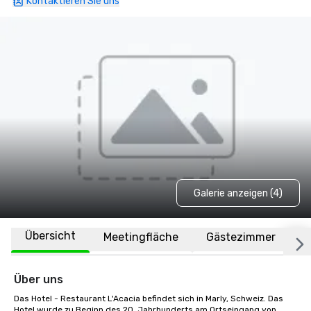
Kontaktieren Sie uns
Galerie anzeigen (4)
Übersicht
Meetingfläche
Gästezimmer
O
Über uns
Das Hotel - Restaurant L'Acacia befindet sich in Marly, Schweiz. Das 
Hotel wurde zu Beginn des 20. Jahrhunderts am Ortseingang von 