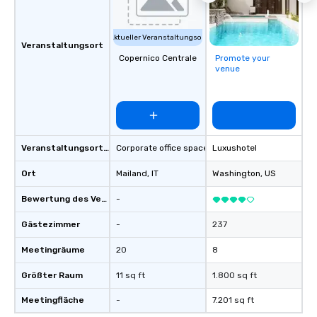
Aktueller Veranstaltungsort
Veranstaltungsort
Copernico Centrale
Promote your
venue
Veranstaltungsortstyp
Corporate office space
Luxushotel
Ort
Mailand
, IT
Washington
, US
Bewertung des Veranstaltungsortes
-
Gästezimmer
-
237
Meetingräume
20
8
Größter Raum
11 sq ft
1.800 sq ft
Meetingfläche
-
7.201 sq ft