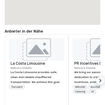
Anbieter in der Nähe
La Costa Limousine
PR Incentives DMC
Mehrere Städte
Mehrere Städte
La Costa Limousine provides safe,
We bring our passion,
clean and reliable chauffeured
dedication to create t
transportation. We achieve this goal
incentives, events, co
with highly trained chauffeurs, the
meetings, product lau
Transport
Aktivität
Ausstattun
newest vehicles available and a
luxury travel experienc
Catering
+5
commitment to Five Star service. The
Clients. Based in Italy,
difference between La Costa
discover more about u