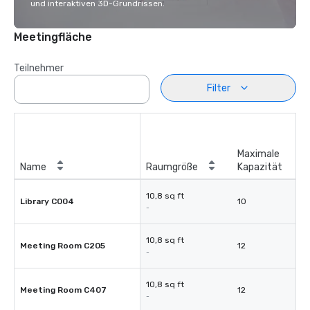
und interaktiven 3D-Grundrissen.
Meetingfläche
Teilnehmer
Filter
Maximale
Name
Raumgröße
Kapazität
10,8 sq ft
Library C004
10
-
10,8 sq ft
Meeting Room C205
12
-
10,8 sq ft
Meeting Room C407
12
-