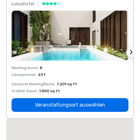
Luxushotel
Luxus
Meetingräume
:
8
Meeti
Gästezimmer
:
237
Gäste
Gesamte Meetingfläche
:
7.201 sq ft
Gesam
Größter Raum
:
1.800 sq ft
Größt
Veranstaltungsort auswählen