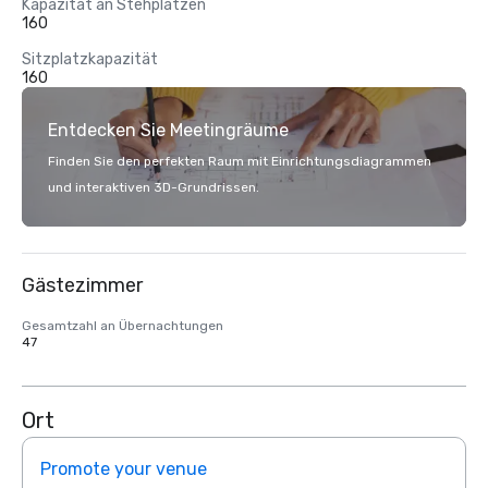
Kapazität an Stehplätzen
160
Sitzplatzkapazität
160
Entdecken Sie Meetingräume
Finden Sie den perfekten Raum mit Einrichtungsdiagrammen
und interaktiven 3D-Grundrissen.
Gästezimmer
Gesamtzahl an Übernachtungen
47
Ort
Promote your venue
Prom