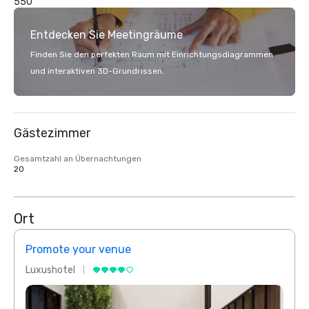
550
Entdecken Sie Meetingräume
Finden Sie den perfekten Raum mit Einrichtungsdiagrammen
und interaktiven 3D-Grundrissen.
Gästezimmer
Gesamtzahl an Übernachtungen
20
Ort
Promote your venue
Prom
Luxushotel
Luxus