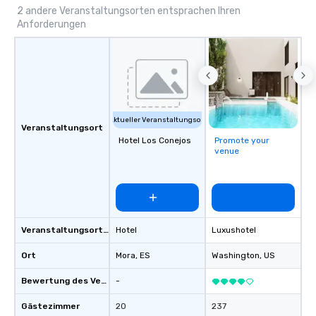
immersive journeys designed to meet
2 andere Veranstaltungsorten entsprachen Ihren
Anforderungen
the needs of discerning clients.
Aktueller Veranstaltungsort
Veranstaltungsort
Hotel Los Conejos
Promote your
venue
Veranstaltungsortstyp
Hotel
Luxushotel
Ort
Mora
, ES
Washington
, US
Bewertung des Veranstaltungsortes
-
Gästezimmer
20
237