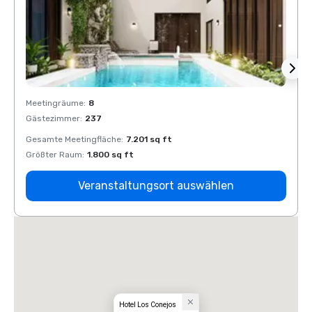
Meetingräume
:
8
Meeti
Gästezimmer
:
237
Gäste
Gesamte Meetingfläche
:
7.201 sq ft
Gesam
Größter Raum
:
1.800 sq ft
Größt
Veranstaltungsort auswählen
Hotel Los Conejos