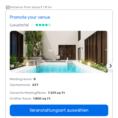
Distance from airport 1.8 mi
Promote your venue
Prom
Luxushotel
Luxus
Meetingräume
:
8
Meeti
Gästezimmer
:
237
Gäste
Gesamte Meetingfläche
:
7.201 sq ft
Gesam
Größter Raum
:
1.800 sq ft
Größt
Veranstaltungsort auswählen