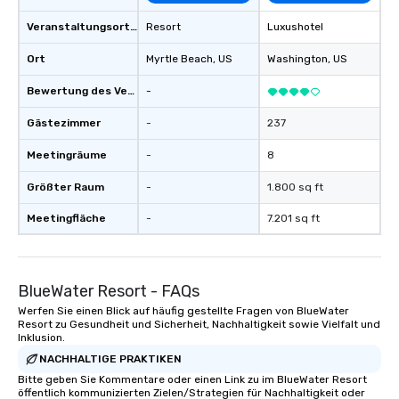
Veranstaltungsortstyp
Resort
Luxushotel
Ort
Myrtle Beach
, US
Washington
, US
Bewertung des Veranstaltungsortes
-
Gästezimmer
-
237
Meetingräume
-
8
Größter Raum
-
1.800 sq ft
Meetingfläche
-
7.201 sq ft
BlueWater Resort - FAQs
Werfen Sie einen Blick auf häufig gestellte Fragen von BlueWater
Resort zu Gesundheit und Sicherheit, Nachhaltigkeit sowie Vielfalt und
Inklusion.
NACHHALTIGE PRAKTIKEN
Bitte geben Sie Kommentare oder einen Link zu im BlueWater Resort
öffentlich kommunizierten Zielen/Strategien für Nachhaltigkeit oder