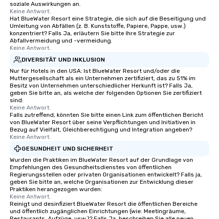
soziale Auswirkungen an.
Keine Antwort.
Hat BlueWater Resort eine Strategie, die sich auf die Beseitigung und
Umleitung von Abfällen (z. B. Kunststoffe, Papiere, Pappe, usw.)
konzentriert? Falls Ja, erläutern Sie bitte Ihre Strategie zur
Abfallvermeidung und -vermeidung.
Keine Antwort.
DIVERSITÄT UND INKLUSION
Nur für Hotels in den USA: Ist BlueWater Resort und/oder die
Muttergesellschaft als ein Unternehmen zertifiziert, das zu 51% im
Besitz von Unternehmen unterschiedlicher Herkunft ist? Falls Ja,
geben Sie bitte an, als welche der folgenden Optionen Sie zertifiziert
sind:
Keine Antwort.
Falls zutreffend, könnten Sie bitte einen Link zum öffentlichen Bericht
von BlueWater Resort über seine Verpflichtungen und Initiativen in
Bezug auf Vielfalt, Gleichberechtigung und Integration angeben?
Keine Antwort.
GESUNDHEIT UND SICHERHEIT
Wurden die Praktiken im BlueWater Resort auf der Grundlage von
Empfehlungen des Gesundheitsdienstes von öffentlichen
Regierungsstellen oder privaten Organisationen entwickelt? Falls ja,
geben Sie bitte an, welche Organisationen zur Entwicklung dieser
Praktiken herangezogen wurden:
Keine Antwort.
Reinigt und desinfiziert BlueWater Resort die öffentlichen Bereiche
und öffentlich zugänglichen Einrichtungen (wie: Meetingräume,
Restaurants, Aufzüge, usw.)? Falls Ja, beschreiben Sie alle neuen